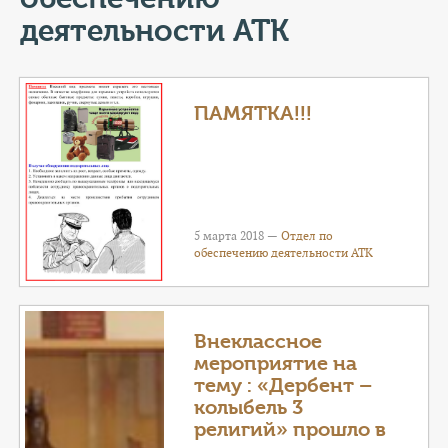
КОНТАКТЫ
деятельности АТК
ТАРИФЫ
ГЕРОИ Z
ПАМЯТКА!!!
КАТАЛОГ УСЛУГ
СЛУЖБА ПО КОНТРАКТУ
5 марта 2018 —
Отдел по
обеспечению деятельности АТК
Внеклассное
мероприятие на
тему : «Дербент –
колыбель 3
религий» прошло в