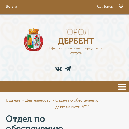
Войти
Поиск
ГОРОД
ГЛАВА
ГОРОД
ДЕРБЕНТ
АДМИНИСТРАЦИЯ
Официальный сайт городского
округа
ДЕЯТЕЛЬНОСТЬ
ДОКУМЕНТЫ
ВАКАНСИИ
ПРЕСС-ЦЕНТР
Главная
Деятельность
Отдел по обеспечению
деятельности АТК
ТУРИСТАМ
Отдел по
обеспечению