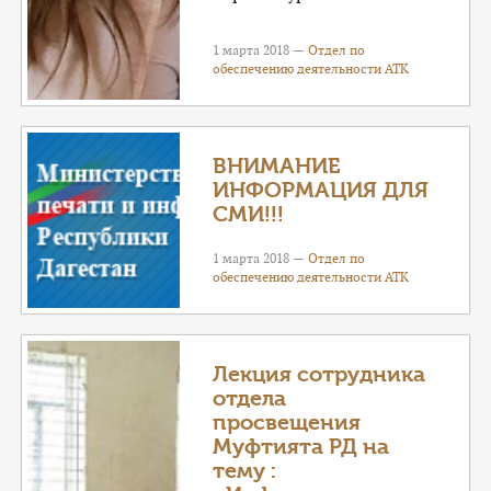
1 марта 2018 —
Отдел по
обеспечению деятельности АТК
ВНИМАНИЕ
ИНФОРМАЦИЯ ДЛЯ
СМИ!!!
1 марта 2018 —
Отдел по
обеспечению деятельности АТК
Лекция сотрудника
отдела
просвещения
Муфтията РД на
тему :