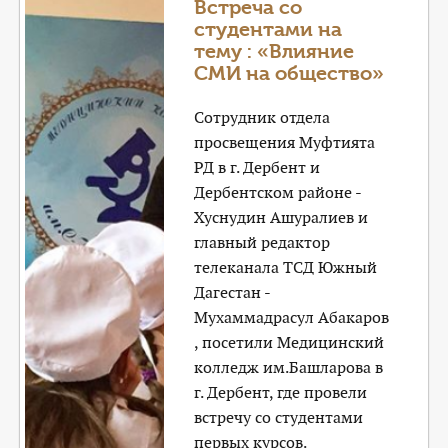
Встреча со
студентами на
тему : «Влияние
СМИ на общество»
Сотрудник отдела
просвещения Муфтията
РД в г. Дербент и
Дербентском районе -
Хуснудин Ашуралиев и
главный редактор
телеканала ТСД Южный
Дагестан -
Мухаммадрасул Абакаров
, посетили Медицинский
колледж им.Башларова в
г. Дербент, где провели
встречу со студентами
первых курсов.