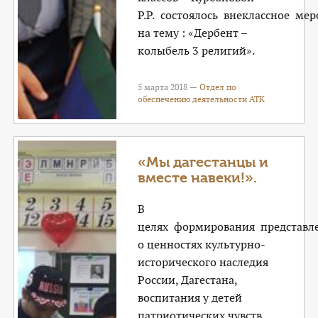
Р.Р. состоялось внеклассное ме
на тему : «Дербент –
колыбель 3 религий».
5 марта 2018 —
Отдел по
обеспечению деятельности АТК
«Мы дагестанцы и
вместе навеки!».
В
целях формирования представл
о ценностях культурно-
исторического наследия
России, Дагестана,
воспитания у детей
патриотических чувств,