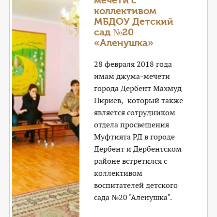
мечети с
коллективом
МБДОУ Детский
сад №20
«Аленушка»
28 февраля 2018 года
имам джума-мечети
города Дербент Махмуд
Пириев, который также
является сотрудником
отдела просвещения
Муфтията РД в городе
Дербент и Дербентском
районе встретился с
коллективом
воспитателей детского
сада №20 "Алёнушка".