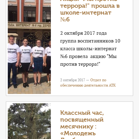
террора!" прошла в
школе-интернат
№6
2 октября 2017 года
группа воспитанников 10
класса школы-интернат
№6 провела акцию "Мы
против террора!"
2 октября 2017 —
Отдел по
обеспечению деятельности АТК
Классный час,
посвященный
месячнику :
«Молодежь