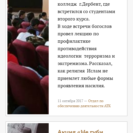
колледж г.Дербент, где
встретился со студентами
второго курса.
В ходе встречи богослов
провел лекцию по
профилактике
противодействия
идеологии терроризма и
экстремизма. Рассказал,
как религия Ислам не
приемлет любые формы
проявления насилия.
11 октября 2017 —
Отдел по
обеспечению деятельности АТК
Акция «Не губи