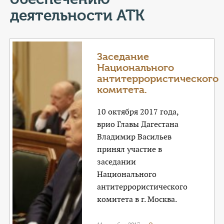
КОНТАКТЫ
деятельности АТК
ТАРИФЫ
ГЕРОИ Z
Заседание
Национального
КАТАЛОГ УСЛУГ
антитеррористического
комитета.
СЛУЖБА ПО КОНТРАКТУ
10 октября 2017 года,
врио Главы Дагестана
Владимир Васильев
принял участие в
заседании
Национального
антитеррористического
комитета в г. Москва.