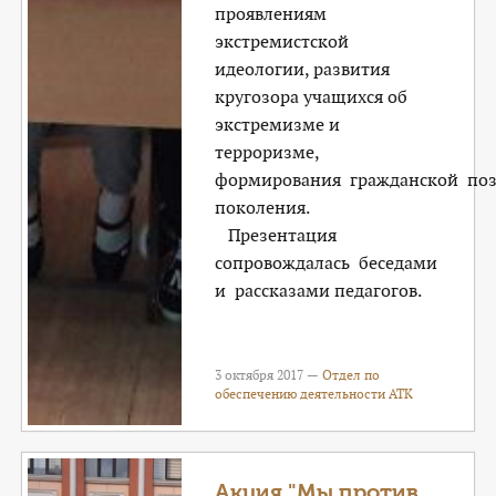
проявлениям
экстремистской
идеологии, развития
кругозора учащихся об
экстремизме и
терроризме,
формирования гражданской по
поколения.
Презентация
сопровождалась беседами
и рассказами педагогов.
3 октября 2017 —
Отдел по
обеспечению деятельности АТК
Акция "Мы против