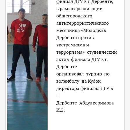
филиал ДГУ в г. Дербенте,
в рамках реализации
общегородского
антитеррористического
месячника «Молодежь
Дербента против
экстремизма и
терроризма» студенческий
актив филиала ДГУ в г.
Дербенте
организовал турнир по
волейболу на Кубок
директора филиала ДГУ в
г.
Дербенте Абдулкеримова
И.З.