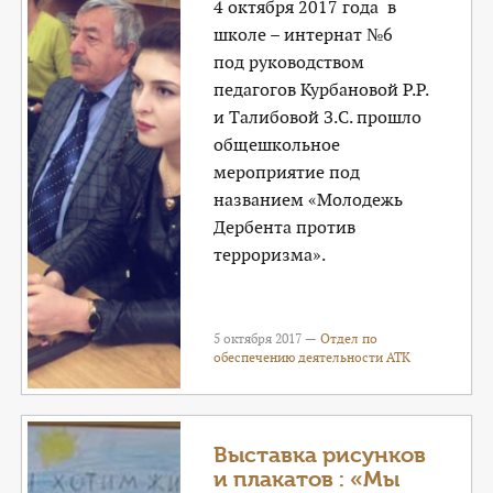
4 октября 2017 года в
школе – интернат №6
под руководством
педагогов Курбановой Р.Р.
и Талибовой З.С. прошло
общешкольное
мероприятие под
названием «Молодежь
Дербента против
терроризма».
5 октября 2017 —
Отдел по
обеспечению деятельности АТК
Выставка рисунков
и плакатов : «Мы