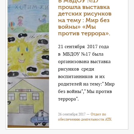
В МБДОУ №17
прошла выставка
детских рисунков
на тему : Мир без
войны» «Мы
против террора».
21 сентября 2017 года
в МБДОУ №17 была
организована выставка
рисунков среди
воспитанников и их
родителей на тему:" Мир
без войны"," Мы против
террора".
26 сентября 2017 —
Отдел по
обеспечению деятельности АТК