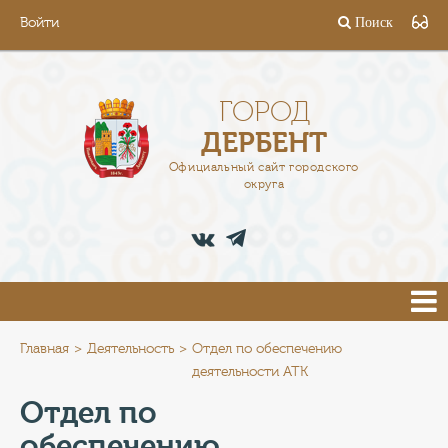
Войти
Поиск
ГОРОД
ГЛАВА
ГОРОД
ДЕРБЕНТ
АДМИНИСТРАЦИЯ
Официальный сайт городского
округа
ДЕЯТЕЛЬНОСТЬ
ДОКУМЕНТЫ
ВАКАНСИИ
ПРЕСС-ЦЕНТР
Главная
Деятельность
Отдел по обеспечению
деятельности АТК
ТУРИСТАМ
Отдел по
обеспечению