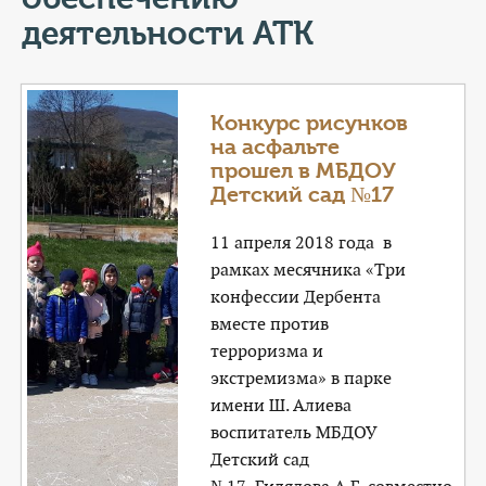
КОНТАКТЫ
деятельности АТК
ТАРИФЫ
ГЕРОИ Z
Конкурс рисунков
на асфальте
КАТАЛОГ УСЛУГ
прошел в МБДОУ
Детский сад №17
СЛУЖБА ПО КОНТРАКТУ
11 апреля 2018 года в
рамках месячника «Три
конфессии Дербента
вместе против
терроризма и
экстремизма» в парке
имени Ш. Алиева
воспитатель МБДОУ
Детский сад