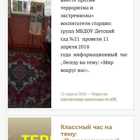
терроризма и
экстремизма»
воспитатели старших
групп МБДОУ Детский
сад №21 провели 11
апреля 2018
года информационный час
, беседу на тему: «Мир
вокруг нас».
12 апреля 2018 —
Отдел по
обеспечению деятельности АТК
Классный час на
тему: