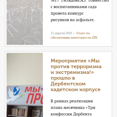
№17 Гилядова.А.Г совместно
с воспитанниками сада
провела конкурс
рисунков на асфальте.
12 апреля 2018 —
Отдел по
обеспечению деятельности АТК
Мероприятие «Мы
против терроризма
и экстремизма!»
прошло в
Дербентском
кадетском корпусе
В рамках реализации
плана месячника «Три
конфессии Дербента