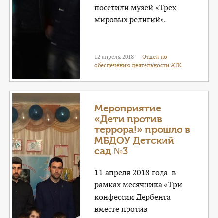
посетили музей «Трех
мировых религий».
12 апреля 2018 —
Отдел по
обеспечению деятельности АТК
Мероприятие
«Дети против
террора!» прошло в
МБДОУ Детский
сад №3
11 апреля 2018 года в
рамках месячника «Три
конфессии Дербента
вместе против