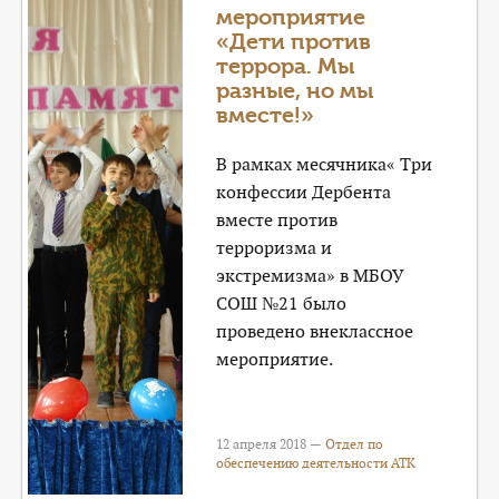
мероприятие
«Дети против
террора. Мы
разные, но мы
вместе!»
В рамках месячника« Три
конфессии Дербента
вместе против
терроризма и
экстремизма» в МБОУ
СОШ №21 было
проведено внеклассное
мероприятие.
12 апреля 2018 —
Отдел по
обеспечению деятельности АТК