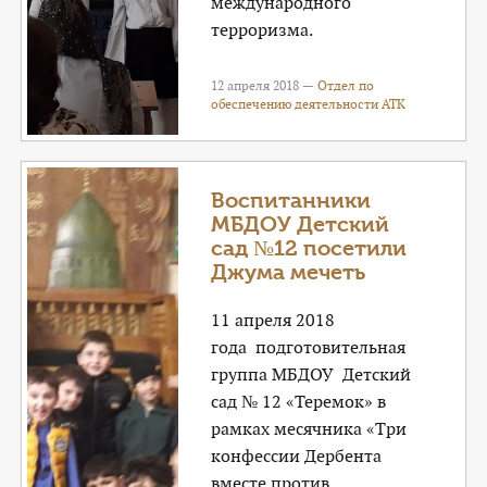
международного
терроризма.
12 апреля 2018 —
Отдел по
обеспечению деятельности АТК
Воспитанники
МБДОУ Детский
сад №12 посетили
Джума мечеть
11 апреля 2018
года подготовительная
группа МБДОУ Детский
сад № 12 «Теремок» в
рамках месячника «Три
конфессии Дербента
вместе против