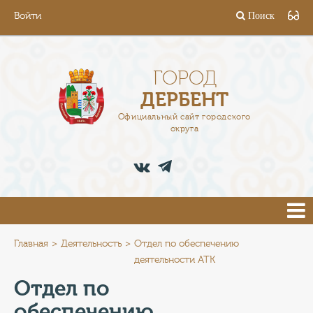
Войти
Поиск
ГОРОД
ГЛАВА
ГОРОД
ДЕРБЕНТ
АДМИНИСТРАЦИЯ
Официальный сайт городского
округа
ДЕЯТЕЛЬНОСТЬ
ДОКУМЕНТЫ
ВАКАНСИИ
ПРЕСС-ЦЕНТР
Главная
Деятельность
Отдел по обеспечению
деятельности АТК
ТУРИСТАМ
Отдел по
обеспечению