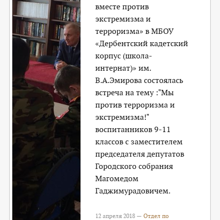
вместе против
экстремизма и
терроризма» в МБОУ
«Дербентский кадетский
корпус (школа-
интернат)» им.
В.А.Эмирова состоялась
встреча на тему :"Мы
против терроризма и
экстремизма!"
воспитанников 9-11
классов с заместителем
председателя депутатов
Городского собрания
Магомедом
Гаджимурадовичем.
12 апреля 2018 —
Отдел по