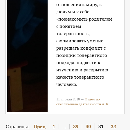
отношения к миру, к
людям и к себе.
-познакомить родителей
с понятием
толерантность,
формировать умение
разрешать конфликт с
позиции толерантного
подхода, подвести к
изучению и раскрытию
качеств толерантного
человека.
11 апреля 2018 —
Отдел по
обеспечению деятельности АТК
Страницы:
31
Пред.
1
...
29
30
32