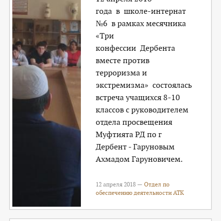
года в школе-интернат
№6 в рамках месячника
«Три
конфессии Дербента
вместе против
терроризма и
экстремизма» состоялась
встреча учащихся 8-10
классов с руководителем
отдела просвещения
Муфтията РД по г
Дербент - Гаруновым
Ахмадом Гаруновичем.
12 апреля 2018 —
Отдел по
обеспечению деятельности АТК