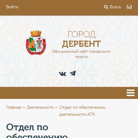
Войти
Поиск
ГОРОД
ГЛАВА
ГОРОД
ДЕРБЕНТ
АДМИНИСТРАЦИЯ
Официальный сайт городского
округа
ДЕЯТЕЛЬНОСТЬ
ДОКУМЕНТЫ
ВАКАНСИИ
ПРЕСС-ЦЕНТР
Главная
Деятельность
Отдел по обеспечению
деятельности АТК
ТУРИСТАМ
Отдел по
обеспечению