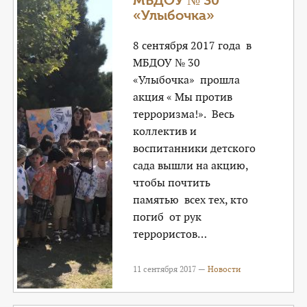
МБДОУ № 30
«Улыбочка»
8 сентября 2017 года в
МБДОУ № 30
«Улыбочка» прошла
акция « Мы против
терроризма!». Весь
коллектив и
воспитанники детского
сада вышли на акцию,
чтобы почтить
памятью всех тех, кто
погиб от рук
террористов…
11 сентября 2017 —
Новости