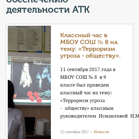
КОНТАКТЫ
деятельности АТК
ТАРИФЫ
ГЕРОИ Z
Классный час в
МБОУ СОШ № 8 на
КАТАЛОГ УСЛУГ
тему: «Терроризм
угроза - обществу».
СЛУЖБА ПО КОНТРАКТУ
11 сентября 2017 года в
МБОУ СОШ № 8 в 9
классе был проведен
классный час на тему:
«Терроризм угроза
- обществу» классным
руководителем Исмаиловой Н.М
12 сентября 2017 —
Новости