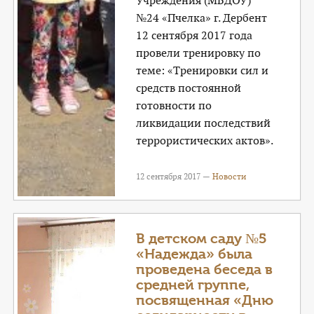
Учреждения (МБДОУ)
№24 «Пчелка» г. Дербент
12 сентября 2017 года
провели тренировку по
теме: «Тренировки сил и
средств постоянной
готовности по
ликвидации последствий
террористических актов».
12 сентября 2017 —
Новости
В детском саду №5
«Надежда» была
проведена беседа в
средней группе,
посвященная «Дню