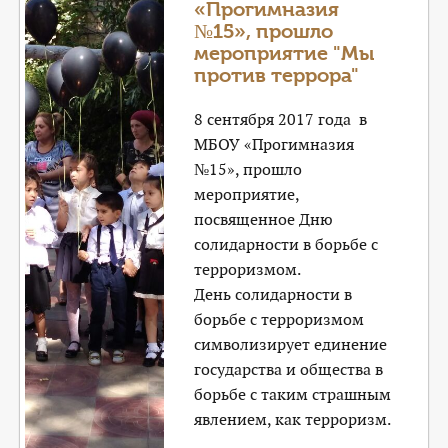
«Прогимназия
№15», прошло
мероприятие "Мы
против террора"
8 сентября 2017 года в
МБОУ «Прогимназия
№15», прошло
мероприятие,
посвященное Дню
солидарности в борьбе с
терроризмом.
День солидарности в
борьбе с терроризмом
символизирует единение
государства и общества в
борьбе с таким страшным
явлением, как терроризм.