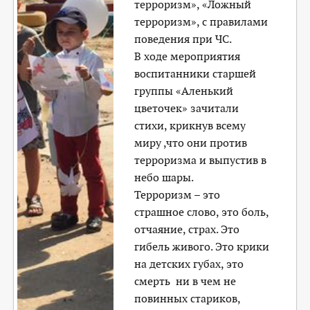
терроризм», «Ложный
терроризм», с правилами
поведения при ЧС.
В ходе мероприятия
воспитанники старшей
группы «Аленький
цветочек» зачитали
стихи, крикнув всему
миру ,что они против
терроризма и выпустив в
небо шары.
Терроризм – это
страшное слово, это боль,
отчаяние, страх. Это
гибель живого. Это крики
на детских губах, это
смерть ни в чем не
повинных стариков,