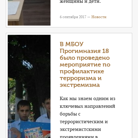
женщины и дети.
6 сентября 2017 —
Новости
В МБОУ
Прогимназия 18
было проведено
мероприятие по
профилактике
терроризма и
экстремизма
Как мы знаем одним из
ключевых направлений
борьбы с
террористическим и
экстремистскими
проявлениями в