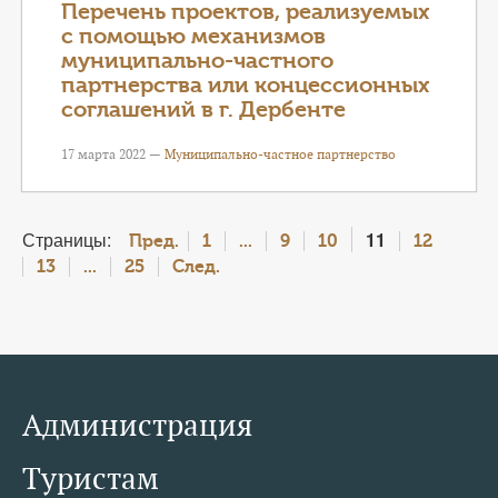
Перечень проектов, реализуемых
с помощью механизмов
муниципально-частного
партнерства или концессионных
соглашений в г. Дербенте
17 марта 2022 —
Муниципально-частное партнерство
Страницы:
11
Пред.
1
...
9
10
12
13
...
25
След.
Администрация
Туристам