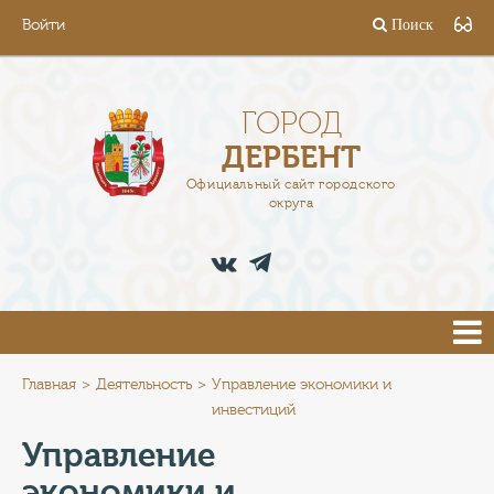
Войти
Поиск
ГОРОД
ГЛАВА
ГОРОД
ДЕРБЕНТ
АДМИНИСТРАЦИЯ
Официальный сайт городского
округа
ДЕЯТЕЛЬНОСТЬ
ДОКУМЕНТЫ
ВАКАНСИИ
ПРЕСС-ЦЕНТР
Главная
Деятельность
Управление экономики и
инвестиций
ТУРИСТАМ
Управление
экономики и