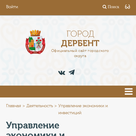
Войти
Поиск
ГОРОД
ГЛАВА
ГОРОД
ДЕРБЕНТ
АДМИНИСТРАЦИЯ
Официальный сайт городского
округа
ДЕЯТЕЛЬНОСТЬ
ДОКУМЕНТЫ
ВАКАНСИИ
ПРЕСС-ЦЕНТР
Главная
Деятельность
Управление экономики и
инвестиций
ТУРИСТАМ
Управление
экономики и