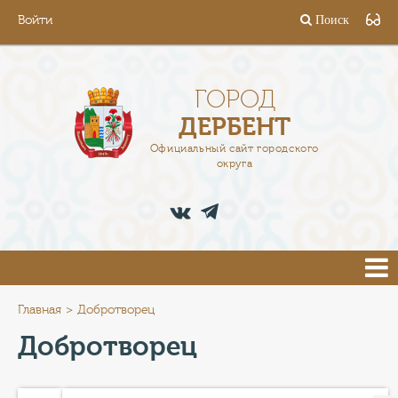
Войти
Поиск
ГОРОД
ГЛАВА
ГОРОД
ДЕРБЕНТ
АДМИНИСТРАЦИЯ
Официальный сайт городского
округа
ДЕЯТЕЛЬНОСТЬ
ДОКУМЕНТЫ
ВАКАНСИИ
ПРЕСС-ЦЕНТР
Главная
Добротворец
Добротворец
ТУРИСТАМ