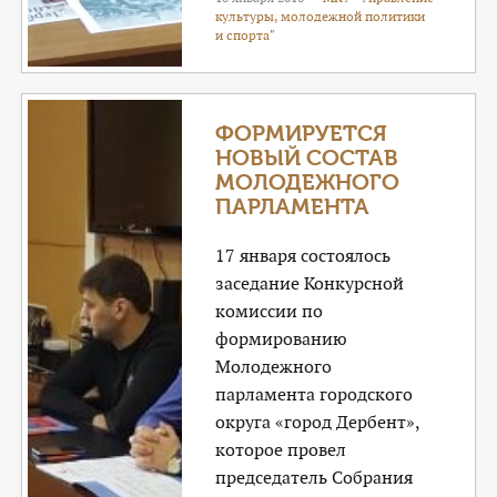
культуры, молодежной политики
и спорта"
ФОРМИРУЕТСЯ
НОВЫЙ СОСТАВ
МОЛОДЕЖНОГО
ПАРЛАМЕНТА
17 января состоялось
заседание Конкурсной
комиссии по
формированию
Молодежного
парламента городского
округа «город Дербент»,
которое провел
председатель Собрания