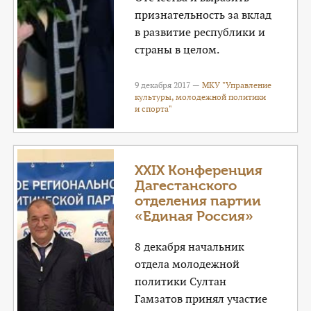
признательность за вклад
в развитие республики и
страны в целом.
9 декабря 2017 —
МКУ "Управление
культуры, молодежной политики
и спорта"
XXIX Конференция
Дагестанского
отделения партии
«Единая Россия»
8 декабря начальник
отдела молодежной
политики Султан
Гамзатов принял участие