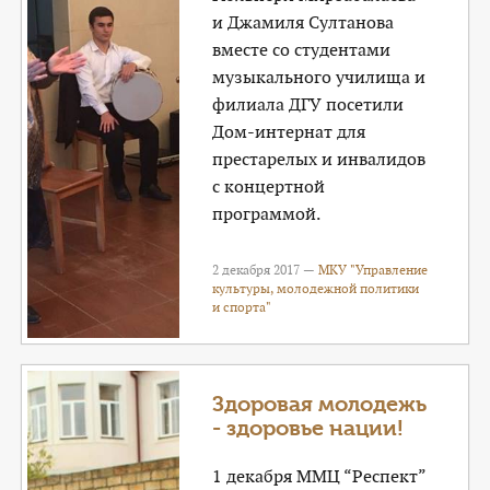
и Джамиля Султанова
вместе со студентами
музыкального училища и
филиала ДГУ посетили
Дом-интернат для
престарелых и инвалидов
с концертной
программой.
2 декабря 2017 —
МКУ "Управление
культуры, молодежной политики
и спорта"
Здоровая молодежь
- здоровье нации!
1 декабря ММЦ “Респект”