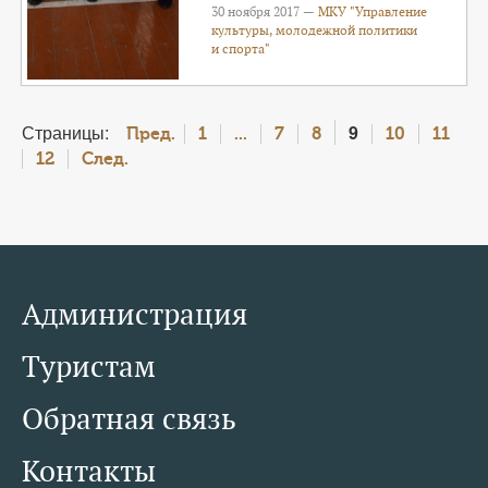
30 ноября 2017 —
МКУ "Управление
культуры, молодежной политики
и спорта"
Страницы:
9
Пред.
1
...
7
8
10
11
12
След.
Администрация
Туристам
Обратная связь
Контакты