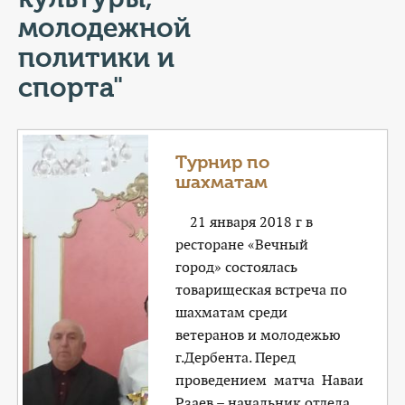
КОНТАКТЫ
молодежной
ТАРИФЫ
политики и
спорта"
ГЕРОИ Z
КАТАЛОГ УСЛУГ
Турнир по
шахматам
СЛУЖБА ПО КОНТРАКТУ
21 января 2018 г в
ресторане «Вечный
город» состоялась
товарищеская встреча по
шахматам среди
ветеранов и молодежью
г.Дербента. Перед
проведением матча Наваи
Рзаев – начальник отдела