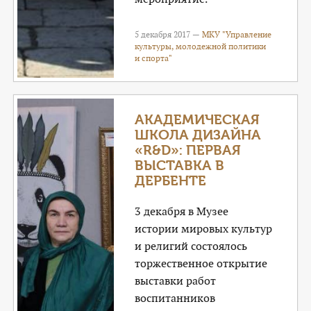
5 декабря 2017 —
МКУ "Управление
культуры, молодежной политики
и спорта"
АКАДЕМИЧЕСКАЯ
ШКОЛА ДИЗАЙНА
«R&D»: ПЕРВАЯ
ВЫСТАВКА В
ДЕРБЕНТЕ
3 декабря в Музее
истории мировых культур
и религий состоялось
торжественное открытие
выставки работ
воспитанников