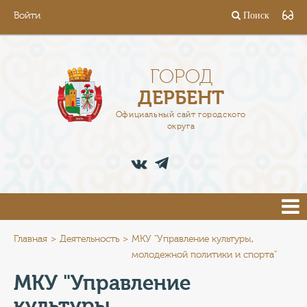
Войти
Поиск
ГОРОД
ГЛАВА
ГОРОД
ДЕРБЕНТ
АДМИНИСТРАЦИЯ
Официальный сайт городского
округа
ДЕЯТЕЛЬНОСТЬ
ДОКУМЕНТЫ
ВАКАНСИИ
ПРЕСС-ЦЕНТР
Главная
Деятельность
МКУ "Управление культуры,
молодежной политики и спорта"
ТУРИСТАМ
МКУ "Управление
культуры,