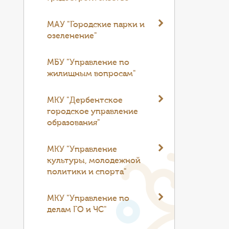
МАУ "Городские парки и
озеленение"
МБУ "Управление по
жилищным вопросам"
МКУ "Дербентское
городское управление
образования"
МКУ "Управление
культуры, молодежной
политики и спорта"
МКУ "Управление по
делам ГО и ЧС"