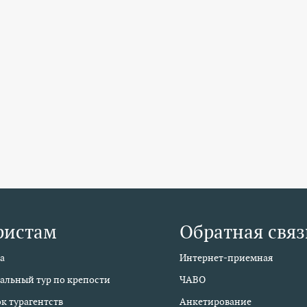
ристам
Обратная связ
а
Интернет-приемная
альный тур по крепости
ЧАВО
к турагентств
Анкетирование