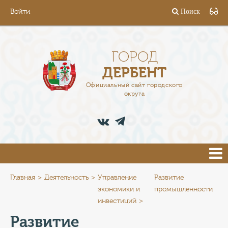
Войти
Поиск
ГОРОД
ГЛАВА
ГОРОД
ДЕРБЕНТ
АДМИНИСТРАЦИЯ
Официальный сайт городского
округа
ДЕЯТЕЛЬНОСТЬ
ДОКУМЕНТЫ
ВАКАНСИИ
ПРЕСС-ЦЕНТР
Главная
Деятельность
Управление
Развитие
экономики и
промышленности
инвестиций
ТУРИСТАМ
Развитие