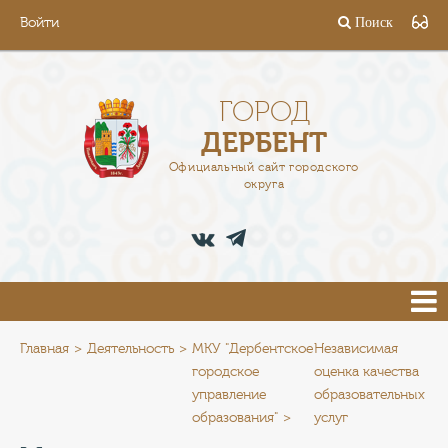
Войти
Поиск
ГОРОД
ГЛАВА
ГОРОД
ДЕРБЕНТ
АДМИНИСТРАЦИЯ
Официальный сайт городского
округа
ДЕЯТЕЛЬНОСТЬ
ДОКУМЕНТЫ
ВАКАНСИИ
ПРЕСС-ЦЕНТР
Главная
Деятельность
МКУ "Дербентское
Независимая
городское
оценка качества
управление
образовательных
ТУРИСТАМ
образования"
услуг