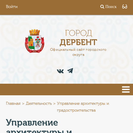
Войти
Поиск
ГОРОД
ГЛАВА
ГОРОД
ДЕРБЕНТ
АДМИНИСТРАЦИЯ
Официальный сайт городского
округа
ДЕЯТЕЛЬНОСТЬ
ДОКУМЕНТЫ
ВАКАНСИИ
ПРЕСС-ЦЕНТР
Главная
Деятельность
Управление архитектуры и
градостроительства
ТУРИСТАМ
Управление
архитектуры и