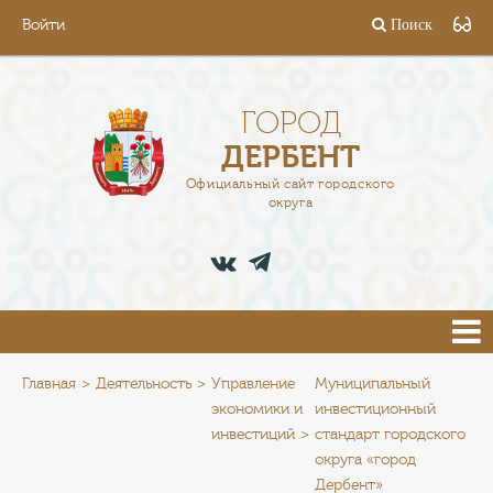
Войти
Поиск
ГОРОД
ГЛАВА
ГОРОД
ДЕРБЕНТ
АДМИНИСТРАЦИЯ
Официальный сайт городского
округа
ДЕЯТЕЛЬНОСТЬ
ДОКУМЕНТЫ
ВАКАНСИИ
ПРЕСС-ЦЕНТР
Главная
Деятельность
Управление
Муниципальный
экономики и
инвестиционный
инвестиций
стандарт городского
ТУРИСТАМ
округа «город
Дербент»