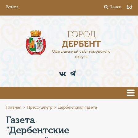
Войти
Поиск
ГОРОД
ГЛАВА
ГОРОД
ДЕРБЕНТ
АДМИНИСТРАЦИЯ
Официальный сайт городского
округа
ДЕЯТЕЛЬНОСТЬ
ДОКУМЕНТЫ
ВАКАНСИИ
ПРЕСС-ЦЕНТР
Главная
Пресс-центр
Дербентская газета
Газета
ТУРИСТАМ
"Дербентские