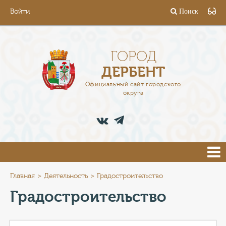
Войти
Поиск
ГОРОД
ГЛАВА
ГОРОД
ДЕРБЕНТ
АДМИНИСТРАЦИЯ
Официальный сайт городского
округа
ДЕЯТЕЛЬНОСТЬ
ДОКУМЕНТЫ
ВАКАНСИИ
ПРЕСС-ЦЕНТР
Главная
Деятельность
Градостроительство
Градостроительство
ТУРИСТАМ