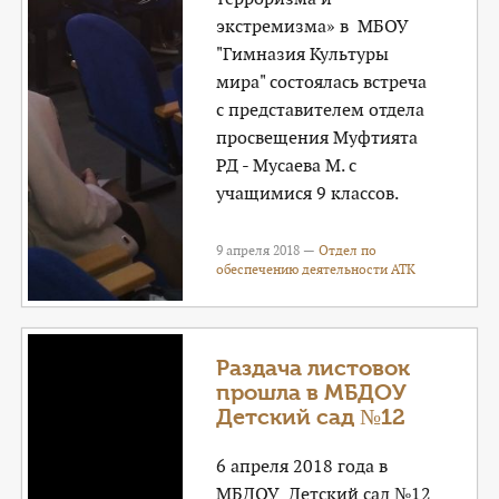
экстремизма» в МБОУ
"Гимназия Культуры
мира" состоялась встреча
с представителем отдела
просвещения Муфтията
РД - Мусаева М. с
учащимися 9 классов.
9 апреля 2018 —
Отдел по
обеспечению деятельности АТК
Раздача листовок
прошла в МБДОУ
Детский сад №12
6 апреля 2018 года в
МБДОУ Детский сад №12