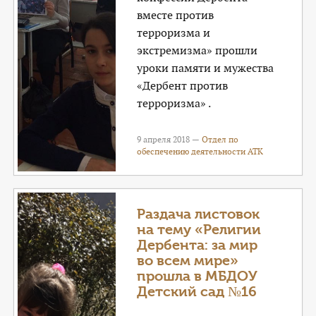
вместе против
терроризма и
экстремизма» прошли
уроки памяти и мужества
«Дербент против
терроризма» .
9 апреля 2018 —
Отдел по
обеспечению деятельности АТК
Раздача листовок
на тему «Религии
Дербента: за мир
во всем мире»
прошла в МБДОУ
Детский сад №16