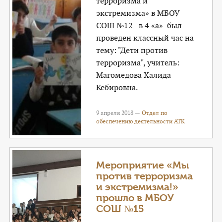
терроризма и
экстремизма» в МБОУ
СОШ №12 в 4 «а» был
проведен классный час на
тему: "Дети против
терроризма", учитель:
Магомедова Халида
Кебировна.
9 апреля 2018 —
Отдел по
обеспечению деятельности АТК
Мероприятие «Мы
против терроризма
и экстремизма!»
прошло в МБОУ
СОШ №15