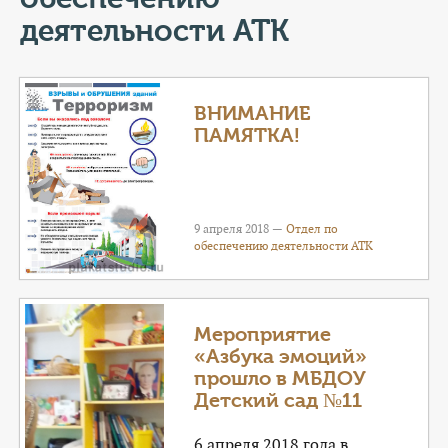
КОНТАКТЫ
деятельности АТК
ТАРИФЫ
ГЕРОИ Z
ВНИМАНИЕ
ПАМЯТКА!
КАТАЛОГ УСЛУГ
СЛУЖБА ПО КОНТРАКТУ
9 апреля 2018 —
Отдел по
обеспечению деятельности АТК
Мероприятие
«Азбука эмоций»
прошло в МБДОУ
Детский сад №11
6 апреля 2018 года в