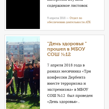
содержимое листовок
9 апреля 2018 —
Отдел по
обеспечению деятельности АТК
"День здоровья "
прошел в МБОУ
СОШ №12
7 апреля 2018 года в
рамках месячника «Три
конфессии Дербента
вместе терроризма и
экстремизма» в МБОУ
СОШ №12 был проведен
«День здоровья» .