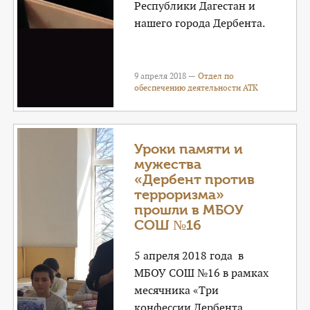
Республики Дагестан и
нашего города Дербента.
9 апреля 2018 —
Отдел по
обеспечению деятельности АТК
Уроки памяти и
мужества
«Дербент против
терроризма»
прошли в МБОУ
СОШ №16
5 апреля 2018 года в
МБОУ СОШ №16 в рамках
месячника «Три
конфессии Дербента