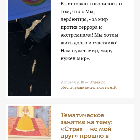
В листовках говорилось о
том, что « Мы,
дербентцы, - за мир
против террора и
экстремизма! Мы хотим
жить долго и счастливо!
Нам нужен мир, миру
нужен мир».
9 апреля 2018 —
Отдел по
обеспечению деятельности АТК
Тематическое
занятие на тему:
«Страх – не мой
друг» прошло в