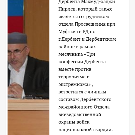
Дербента Махмуд-хаджи
Пириев, который также
является сотрудником
отдела Просвещения при
Муфтияте РД по
г.Дербент и Дербентском
районе в рамках
месячника «Три
конфессии Дербента
вместе против
терроризма и
экстремизма» ,
встретился с личным
составом Дербентского
межрайонного Отдела
вневедомственной
охраны войск
национальной гвардии.