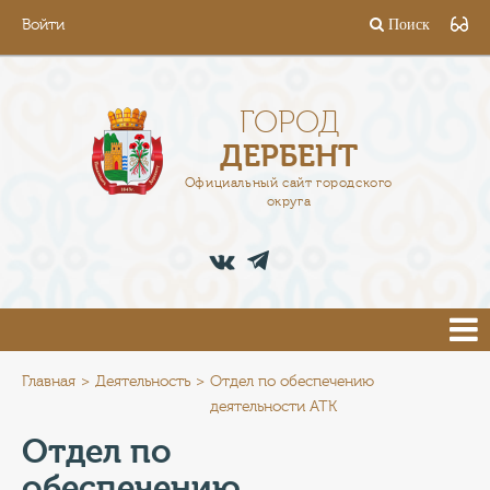
Войти
Поиск
ГОРОД
ГЛАВА
ГОРОД
ДЕРБЕНТ
АДМИНИСТРАЦИЯ
Официальный сайт городского
округа
ДЕЯТЕЛЬНОСТЬ
ДОКУМЕНТЫ
ВАКАНСИИ
ПРЕСС-ЦЕНТР
Главная
Деятельность
Отдел по обеспечению
деятельности АТК
ТУРИСТАМ
Отдел по
обеспечению