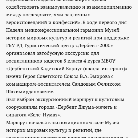
содействовать взаимоуважению и взаимопониманию
между последователями различных
вероисповеданий и конфессий». В ходе первого дня
Недели межконфессиональной гармонии Музей
истории мировых культур и религий при поддержке
ГБУ РД Туристический центр «Дербент-2000»
организовал автобусную экскурсию для
воспитанников-кадетов 8 класса 4 курса МБОУ
«Дербентский Кадетский Корпус (школа-интернат)»
имени Героя Советского Союза В.А. Эмирова с
командиром-воспитателем Саидовым Феликсом
Шахимирдановичем.
Был выбран экскурсионный маршрут к культовым
сооружениям города -Дербент Джума-мечеть и
синагога «Келе-Нумаз».
Маршрут начался в экспозиционном зале Музея
истории мировых культур и религий, где
воспитанники кадетского корпуса познакомились с