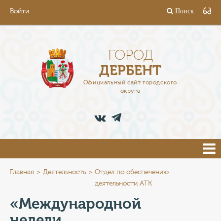
Войти
Поиск
ГОРОД
ГЛАВА
ГОРОД
ДЕРБЕНТ
АДМИНИСТРАЦИЯ
Официальный сайт городского
округа
ДЕЯТЕЛЬНОСТЬ
ДОКУМЕНТЫ
ВАКАНСИИ
ПРЕСС-ЦЕНТР
Главная
Деятельность
Отдел по обеспечению
деятельности АТК
ТУРИСТАМ
«Международной
недели