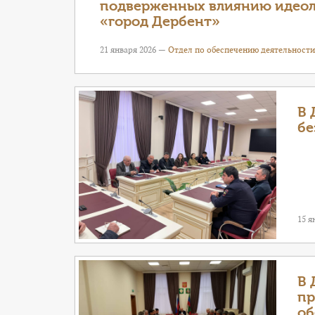
подверженных влиянию идеоло
«город Дербент»
21 января 2026 —
Отдел по обеспечению деятельности
В 
бе
15 я
В 
пр
об