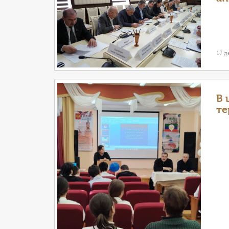
17 д
В 
те