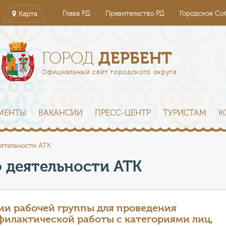
Глава РД
Правительство РД
Городское Со
Карта
ДЕРБЕНТ
ГОРОД
Официальный сайт городского округа
МЕНТЫ
ВАКАНСИИ
ПРЕСС-ЦЕНТР
ТУРИСТАМ
К
ятельности АТК
 деятельности АТК
ии рабочей группы для проведения
илактической работы с категориями лиц,