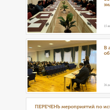
зи
15 я
В 
об
26 д
ПЕРЕЧЕНЬ мероприятий по исп