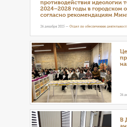
противодействия идеологии т
2024–2028 годы в городском 
согласно рекомендациям Мин
26 декабря 2025 —
Отдел по обеспечению деятельност
Це
пр
на
26 д
В 
ан