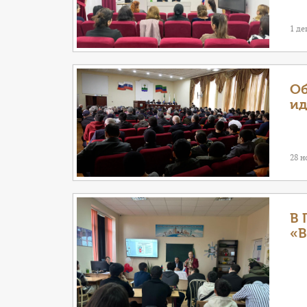
1 де
Об
ид
28 н
В 
«В