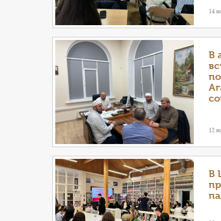
14 н
В 
вс
по
Аг
со
12 н
В 
пр
па