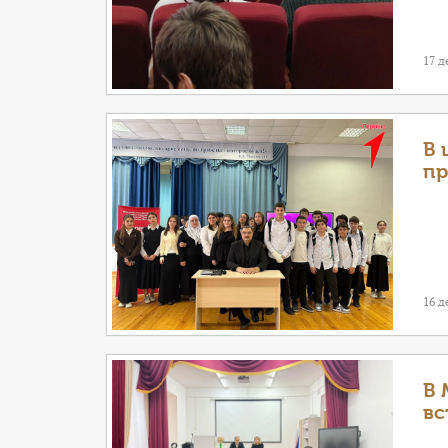
17 д
В 
пр
16 д
В 
вс