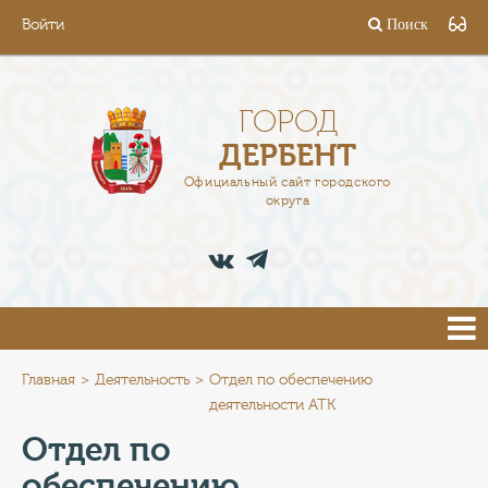
Войти
Поиск
ГОРОД
ГЛАВА
ГОРОД
ДЕРБЕНТ
АДМИНИСТРАЦИЯ
Официальный сайт городского
округа
ДЕЯТЕЛЬНОСТЬ
ДОКУМЕНТЫ
ВАКАНСИИ
ПРЕСС-ЦЕНТР
Главная
Деятельность
Отдел по обеспечению
деятельности АТК
ТУРИСТАМ
Отдел по
обеспечению