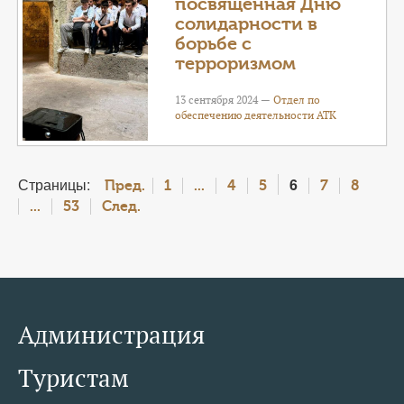
посвященная Дню
солидарности в
борьбе с
терроризмом
13 сентября 2024 —
Отдел по
обеспечению деятельности АТК
Страницы:
6
Пред.
1
...
4
5
7
8
...
53
След.
Администрация
Туристам