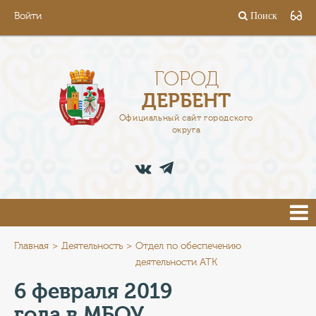
Войти
Поиск
ГОРОД
ГЛАВА
ГОРОД
ДЕРБЕНТ
АДМИНИСТРАЦИЯ
Официальный сайт городского
округа
ДЕЯТЕЛЬНОСТЬ
ДОКУМЕНТЫ
ВАКАНСИИ
ПРЕСС-ЦЕНТР
Главная
Деятельность
Отдел по обеспечению
деятельности АТК
ТУРИСТАМ
6 февраля 2019
года в МБОУ