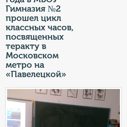
КОНТАКТЫ
Гимназия №2
ТАРИФЫ
прошел цикл
классных часов,
ГЕРОИ Z
посвященных
КАТАЛОГ УСЛУГ
теракту в
Московском
СЛУЖБА ПО КОНТРАКТУ
метро на
«Павелецкой»