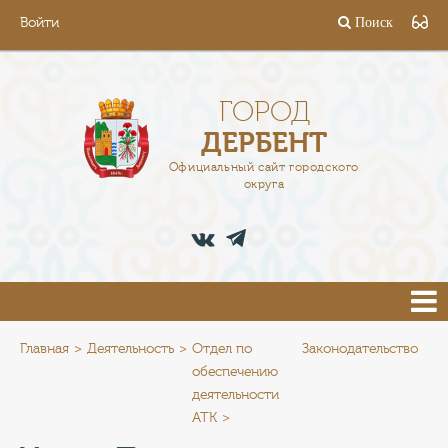
Войти
Поиск
ГОРОД
ГЛАВА
ГОРОД
ДЕРБЕНТ
АДМИНИСТРАЦИЯ
Официальный сайт городского
округа
ДЕЯТЕЛЬНОСТЬ
ДОКУМЕНТЫ
ВАКАНСИИ
ПРЕСС-ЦЕНТР
Главная
Деятельность
Отдел по
Законодательство
обеспечению
деятельности
ТУРИСТАМ
АТК