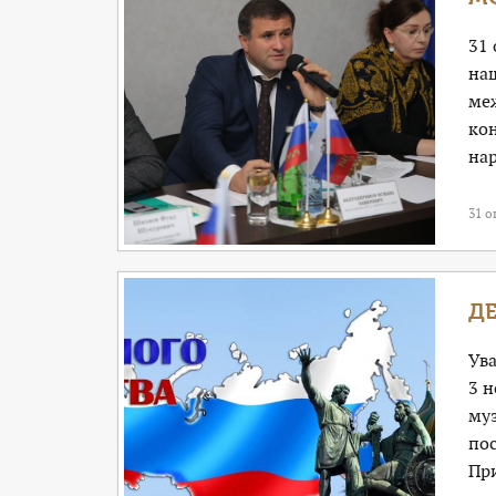
31
на
ме
ко
нар
31 о
Д
Ув
3 н
муз
по
При