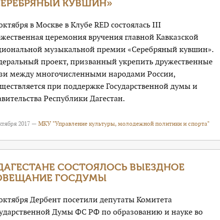
СЕРЕБРЯНЫЙ КУВШИН»
октября в Москве в Клубе RED состоялась III
ржественная церемония вручения главной Кавказской
циональной музыкальной премии «Серебряный кувшин».
деральный проект, призванный укрепить дружественные
язи между многочисленными народами России,
уществляется при поддержке Государственной думы и
вительства Республики Дагестан.
ктября 2017 —
МКУ "Управление культуры, молодежной политики и спорта"
 ДАГЕСТАНЕ СОСТОЯЛОСЬ ВЫЕЗДНОЕ
ОВЕЩАНИЕ ГОСДУМЫ
 октября Дербент посетили депутаты Комитета
сударственной Думы ФС РФ по образованию и науке во