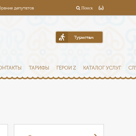
брание депутатов
Поиск
Туристам
ОНТАКТЫ
ТАРИФЫ
ГЕРОИ Z
КАТАЛОГ УСЛУГ
СЛ