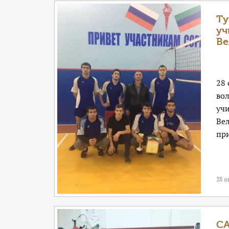
Ту
уч
Ве
28
во
уч
Ве
при
28 о
С