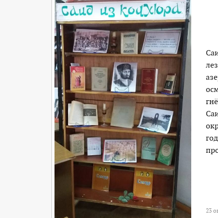
Саи
лез
азе
ос
гнё
Са
окр
го
про
23 о