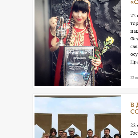
«
22 
то
на
Фе
св
ос
Пра
22 о
В
С
22
Го