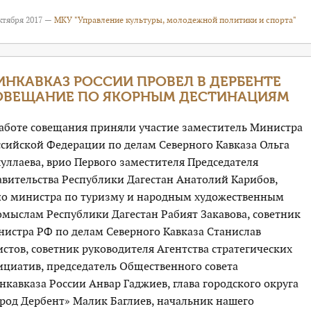
ктября 2017 —
МКУ "Управление культуры, молодежной политики и спорта"
ИНКАВКАЗ РОССИИ ПРОВЕЛ В ДЕРБЕНТЕ
ОВЕЩАНИЕ ПО ЯКОРНЫМ ДЕСТИНАЦИЯМ
работе совещания приняли участие заместитель Министра
ссийской Федерации по делам Северного Кавказа Ольга
уллаева, врио Первого заместителя Председателя
авительства Республики Дагестан Анатолий Карибов,
ио министра по туризму и народным художественным
омыслам Республики Дагестан Рабият Закавова, советник
нистра РФ по делам Северного Кавказа Станислав
стов, советник руководителя Агентства стратегических
ициатив, председатель Общественного совета
кавказа России Анвар Гаджиев, глава городского округа
ород Дербент» Малик Баглиев, начальник нашего