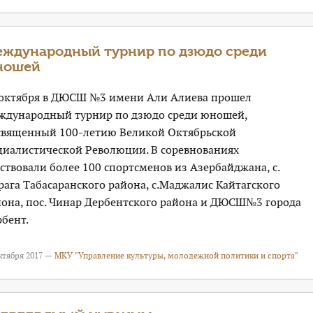
ждународный турнир по дзюдо среди
ношей
 октября в ДЮСШ №3 имени Али Алиева прошел
ждународный турнир по дзюдо среди юношей,
священный 100-летию Великой Октябрьской
циалистической Революции. В соревнованиях
ствовали более 100 спортсменов из Азербайджана, с.
ага Табасаранского района, с.Маджалис Кайтагского
йона, пос. Чинар Дербентского района и ДЮСШ№3 города
бент.
ктября 2017 —
МКУ "Управление культуры, молодежной политики и спорта"