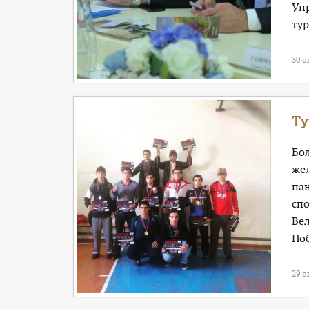
Упр
тур
30 о
Ту
Бол
же
пан
сп
Ве
По
29 о