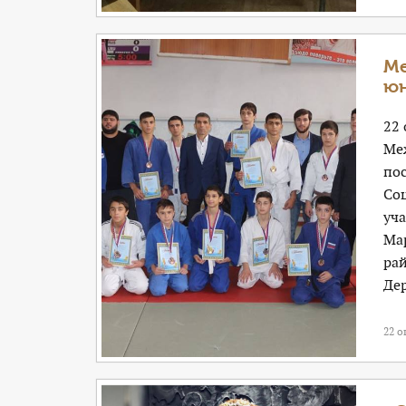
Ме
ю
22
Ме
по
Со
уча
Мар
ра
Дер
22 о