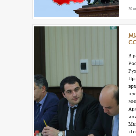
30 о
М
С
В 
Ро
Рух
Пр
вр
пр
ми
Ари
ин
Мин
«Г