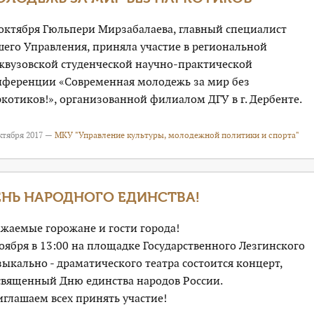
 октября Гюльпери Мирзабалаева, главный специалист
шего Управления, приняла участие в региональной
жвузовской студенческой научно-практической
нференции «Современная молодежь за мир без
котиков!», организованной филиалом ДГУ в г. Дербенте.
ктября 2017 —
МКУ "Управление культуры, молодежной политики и спорта"
ЕНЬ НАРОДНОГО ЕДИНСТВА!
ажаемые горожане и гости города!
оября в 13:00 на площадке Государственного Лезгинского
ыкально - драматического театра состоится концерт,
священный Дню единства народов России.
глашаем всех принять участие!