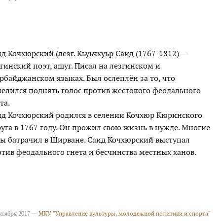
д Кочхюрский (лезг. Кьуьчхуьр Саид (1767-1812) —
гинский поэт, ашуг. Писал на лезгинском и
рбайджанском языках. Был ослеплён за то, что
мелился поднять голос против жестокого феодального
та.
ид Кочхюрский родился в селении Кочхюр Кюринского
уга в 1767 году. Он прожил свою жизнь в нужде. Многие
ды батрачил в Ширване. Саид Кочхюрский выступал
тив феодального гнета и бесчинства местных ханов.
ктября 2017 —
МКУ "Управление культуры, молодежной политики и спорта"