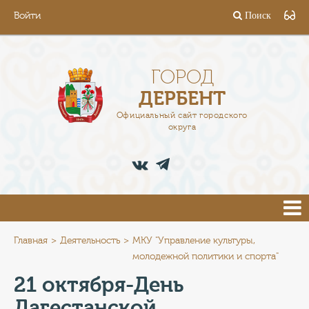
Войти
Поиск
ГОРОД
ГЛАВА
ГОРОД
ДЕРБЕНТ
АДМИНИСТРАЦИЯ
Официальный сайт городского
округа
ДЕЯТЕЛЬНОСТЬ
ДОКУМЕНТЫ
ВАКАНСИИ
ПРЕСС-ЦЕНТР
Главная
Деятельность
МКУ "Управление культуры,
молодежной политики и спорта"
ТУРИСТАМ
21 октября-День
Дагестанской