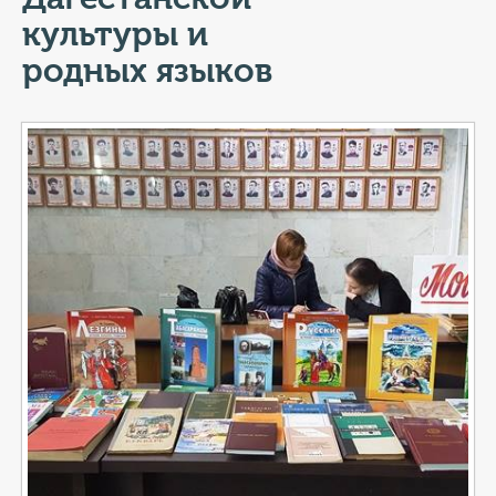
КОНТАКТЫ
культуры и
ТАРИФЫ
родных языков
ГЕРОИ Z
КАТАЛОГ УСЛУГ
СЛУЖБА ПО КОНТРАКТУ