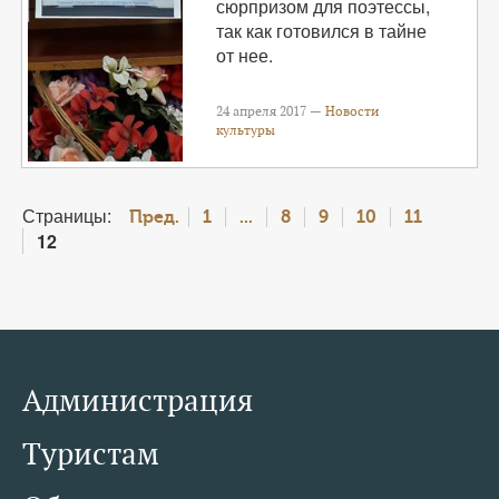
сюрпризом для поэтессы,
так как готовился в тайне
от нее.
24 апреля 2017 —
Новости
культуры
Страницы:
Пред.
1
...
8
9
10
11
12
Администрация
Туристам