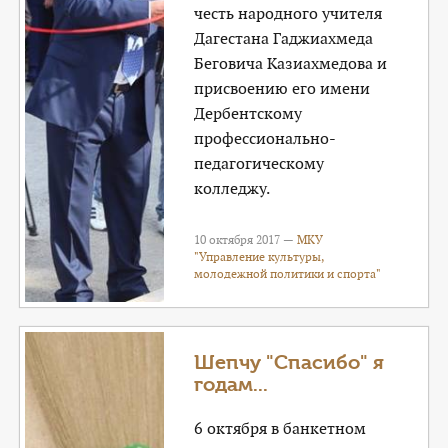
честь народного учителя
Дагестана Гаджиахмеда
Беговича Казиахмедова и
присвоению его имени
Дербентскому
профессионально-
педагогическому
колледжу.
10 октября 2017 —
МКУ
"Управление культуры,
молодежной политики и спорта"
Шепчу "Спасибо" я
годам...
6 октября в банкетном