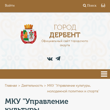
Войти
Поиск
ГОРОД
ГЛАВА
ГОРОД
ДЕРБЕНТ
АДМИНИСТРАЦИЯ
Официальный сайт городского
округа
ДЕЯТЕЛЬНОСТЬ
ДОКУМЕНТЫ
ВАКАНСИИ
ПРЕСС-ЦЕНТР
Главная
Деятельность
МКУ "Управление культуры,
молодежной политики и спорта"
ТУРИСТАМ
МКУ "Управление
культуры,