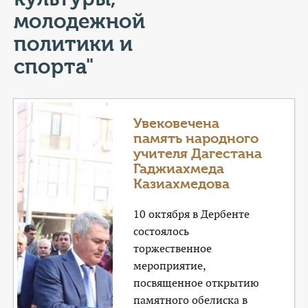
КОНТАКТЫ
молодежной
ТАРИФЫ
политики и
спорта"
ГЕРОИ Z
КАТАЛОГ УСЛУГ
Увековечена
память народного
СЛУЖБА ПО КОНТРАКТУ
учителя Дагестана
Гаджиахмеда
Казиахмедова
10 октября в Дербенте
состоялось
торжественное
мероприятие,
посвященное открытию
памятного обелиска в