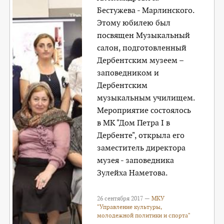
Бестужева - Марлинского.
Этому юбилею был
посвящен Музыкальный
салон, подготовленный
Дербентским музеем –
заповедником и
Дербентским
музыкальным училищем.
Мероприятие состоялось
в МК "Дом Петра I в
Дербенте", открыла его
заместитель директора
музея - заповедника
Зулейха Наметова.
26 сентября 2017 —
МКУ
"Управление культуры,
молодежной политики и спорта"