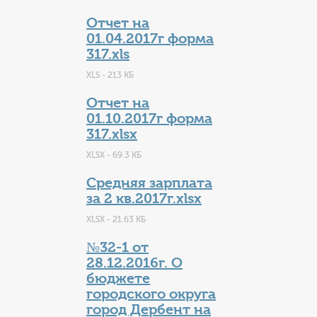
Отчет на
01.04.2017г форма
317.xls
XLS - 213 КБ
Отчет на
01.10.2017г форма
317.xlsx
XLSX - 69.3 КБ
Средняя зарплата
за 2 кв.2017г.xlsx
XLSX - 21.63 КБ
№32-1 от
28.12.2016г. О
бюджете
городского округа
город Дербент на