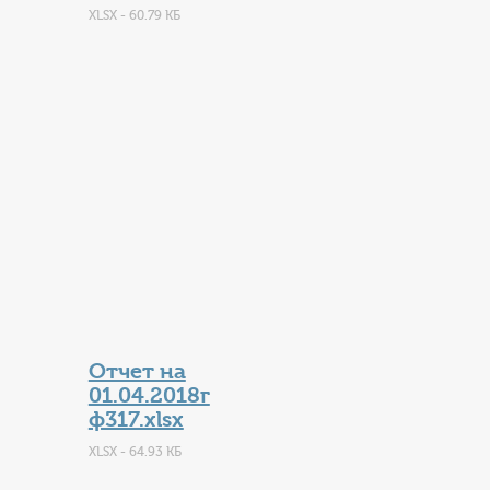
XLSX - 60.79 КБ
Отчет на
01.04.2018г
ф317.xlsx
XLSX - 64.93 КБ