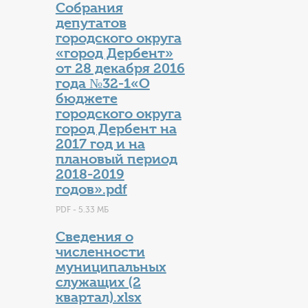
Собрания
депутатов
городского округа
«город Дербент»
от 28 декабря 2016
года №32-1«О
бюджете
городского округа
город Дербент на
2017 год и на
плановый период
2018-2019
годов».pdf
PDF - 5.33 МБ
Сведения о
численности
муниципальных
служащих (2
квартал).xlsx