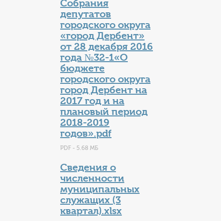
Собрания
депутатов
городского округа
«город Дербент»
от 28 декабря 2016
года №32-1«О
бюджете
городского округа
город Дербент на
2017 год и на
плановый период
2018-2019
годов».pdf
PDF - 5.68 МБ
Сведения о
численности
муниципальных
служащих (3
квартал).xlsx