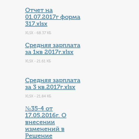
Отчет на
01.07.2017г форма
317.xlsx
XLSX - 68.37 КБ
Средняя зарплата
за 1кв 2017г.xlsx
XLSX - 21.61 КБ
Средняя зарплата
за 3 кв.2017г.xlsx
XLSX - 21.84 КБ
№35-4 от
17.05.2016г. О
внесении
изменений в
Решение