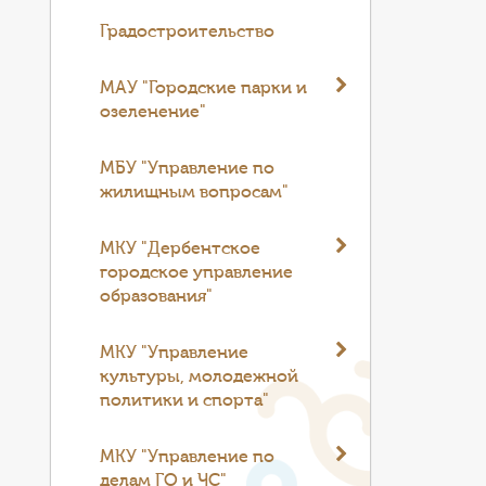
Градостроительство
МАУ "Городские парки и
озеленение"
МБУ "Управление по
жилищным вопросам"
МКУ "Дербентское
городское управление
образования"
МКУ "Управление
культуры, молодежной
политики и спорта"
МКУ "Управление по
делам ГО и ЧС"