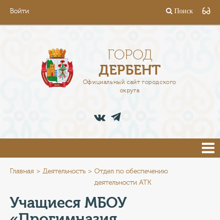
Войти
Поиск
ГОРОД
ГЛАВА
ГОРОД
ДЕРБЕНТ
АДМИНИСТРАЦИЯ
Официальный сайт городского
округа
ДЕЯТЕЛЬНОСТЬ
ДОКУМЕНТЫ
ВАКАНСИИ
ПРЕСС-ЦЕНТР
Главная
Деятельность
Отдел по обеспечению
деятельности АТК
ТУРИСТАМ
Учащиеся МБОУ
«Прогимназия