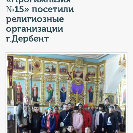
КОНТАКТЫ
№15» посетили
ТАРИФЫ
религиозные
организации
ГЕРОИ Z
г.Дербент
КАТАЛОГ УСЛУГ
СЛУЖБА ПО КОНТРАКТУ