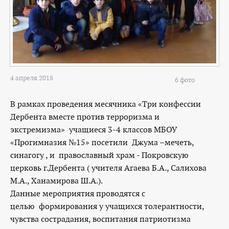
4 апреля 2018
6 фото
В рамках проведения месячника «Три конфессии
Дербента вместе против терроризма и
экстремизма» учащиеся 3-4 классов МБОУ
«Прогимназия №15» посетили Джума –мечеть,
синагогу , и православный храм - Покровскую
церковь г.Дербента ( учителя Агаева Б.А., Салихова
М.А., Ханамирова Ш.А.).
Данные мероприятия проводятся с
целью формирования у учащихся толерантности,
чувства сострадания, воспитания патриотизма