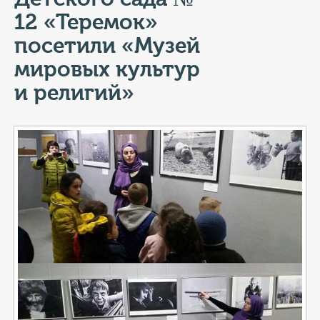
КОНТАКТЫ
12 «Теремок»
ТАРИФЫ
посетили «Музей
мировых культур
ГЕРОИ Z
и религий»
КАТАЛОГ УСЛУГ
СЛУЖБА ПО КОНТРАКТУ