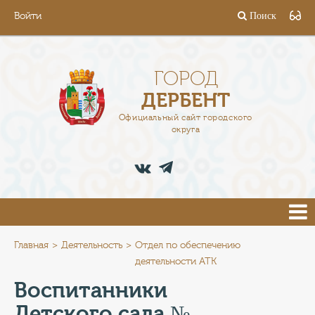
Войти
Поиск
ГОРОД
ГЛАВА
ГОРОД
ДЕРБЕНТ
АДМИНИСТРАЦИЯ
Официальный сайт городского
округа
ДЕЯТЕЛЬНОСТЬ
ДОКУМЕНТЫ
ВАКАНСИИ
ПРЕСС-ЦЕНТР
Главная
Деятельность
Отдел по обеспечению
деятельности АТК
ТУРИСТАМ
Воспитанники
Детского сада №