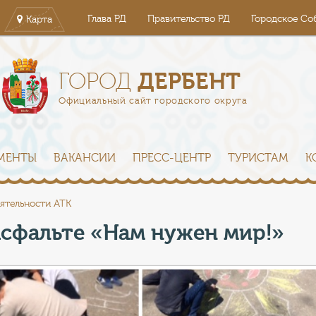
Глава РД
Правительство РД
Городское Со
Карта
ДЕРБЕНТ
ГОРОД
Официальный сайт городского округа
МЕНТЫ
ВАКАНСИИ
ПРЕСС-ЦЕНТР
ТУРИСТАМ
К
ятельности АТК
асфальте «Нам нужен мир!»