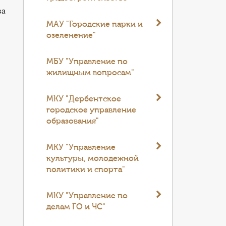
за
МАУ "Городские парки и
озеленение"
МБУ "Управление по
жилищным вопросам"
МКУ "Дербентское
городское управление
образования"
МКУ "Управление
культуры, молодежной
политики и спорта"
МКУ "Управление по
делам ГО и ЧС"