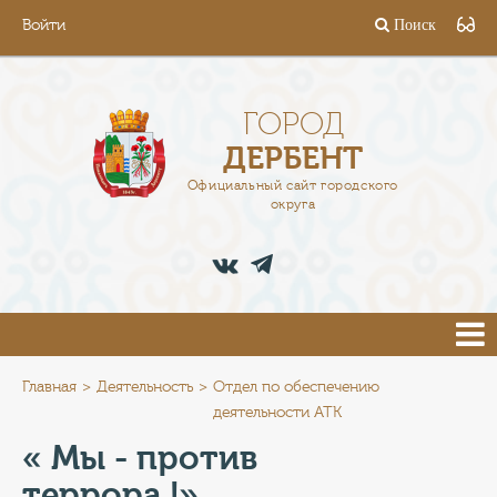
Войти
Поиск
ГОРОД
ГЛАВА
ГОРОД
ДЕРБЕНТ
АДМИНИСТРАЦИЯ
Официальный сайт городского
округа
ДЕЯТЕЛЬНОСТЬ
ДОКУМЕНТЫ
ВАКАНСИИ
ПРЕСС-ЦЕНТР
Главная
Деятельность
Отдел по обеспечению
деятельности АТК
ТУРИСТАМ
« Мы - против
террора !»