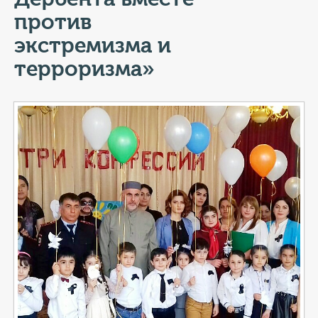
КОНТАКТЫ
против
ТАРИФЫ
экстремизма и
терроризма»
ГЕРОИ Z
КАТАЛОГ УСЛУГ
СЛУЖБА ПО КОНТРАКТУ