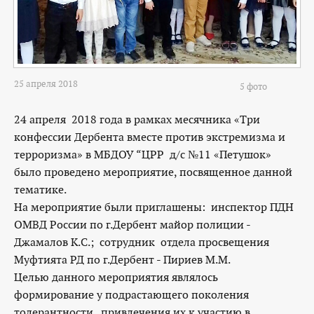
25 апреля 2018
5 фото
24 апреля 2018 года в рамках месячника «Три
конфессии Дербента вместе против экстремизма и
терроризма» в МБДОУ “ЦРР д/с №11 «Петушок»
было проведено мероприятие, посвященное данной
тематике.
На мероприятие были приглашены: инспектор ПДН
ОМВД России по г.Дербент майор полиции -
Джамалов К.С.; сотрудник отдела просвещения
Муфтията РД по г.Дербент - Пириев М.М.
Целью данного мероприятия являлось
формирование у подрастающего поколения
толерантности , привлечения их к участию в