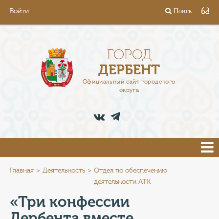
Войти
Поиск
ГОРОД
ГЛАВА
ГОРОД
ДЕРБЕНТ
АДМИНИСТРАЦИЯ
Официальный сайт городского
округа
ДЕЯТЕЛЬНОСТЬ
ДОКУМЕНТЫ
ВАКАНСИИ
ПРЕСС-ЦЕНТР
Главная
Деятельность
Отдел по обеспечению
деятельности АТК
ТУРИСТАМ
«Три конфессии
Дербента вместе