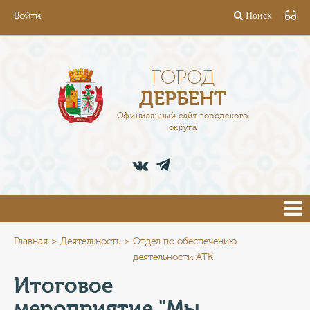
Войти
Поиск
ГОРОД
ГЛАВА
ГОРОД
ДЕРБЕНТ
АДМИНИСТРАЦИЯ
Официальный сайт городского
округа
ДЕЯТЕЛЬНОСТЬ
ДОКУМЕНТЫ
ВАКАНСИИ
ПРЕСС-ЦЕНТР
Главная
Деятельность
Отдел по обеспечению
деятельности АТК
ТУРИСТАМ
Итоговое
мероприятие "Мы