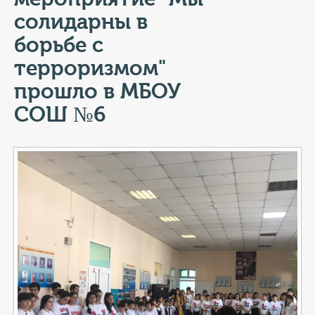
КОНТАКТЫ
солидарны в
ТАРИФЫ
борьбе с
терроризмом"
ГЕРОИ Z
прошло в МБОУ
КАТАЛОГ УСЛУГ
СОШ №6
СЛУЖБА ПО КОНТРАКТУ