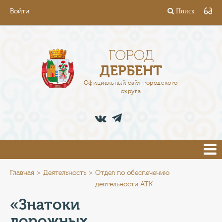
Войти
Поиск
ГОРОД
ГЛАВА
ГОРОД
ДЕРБЕНТ
АДМИНИСТРАЦИЯ
Официальный сайт городского
округа
ДЕЯТЕЛЬНОСТЬ
ДОКУМЕНТЫ
ВАКАНСИИ
ПРЕСС-ЦЕНТР
Главная
Деятельность
Отдел по обеспечению
деятельности АТК
ТУРИСТАМ
«Знатоки
дорожных