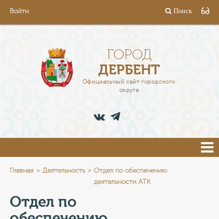
Войти
Поиск
ГОРОД
ГЛАВА
ГОРОД
ДЕРБЕНТ
АДМИНИСТРАЦИЯ
Официальный сайт городского
округа
ДЕЯТЕЛЬНОСТЬ
ДОКУМЕНТЫ
ВАКАНСИИ
ПРЕСС-ЦЕНТР
Главная
Деятельность
Отдел по обеспечению
деятельности АТК
ТУРИСТАМ
Отдел по
обеспечению