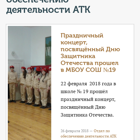
КОНТАКТЫ
деятельности АТК
ТАРИФЫ
ГЕРОИ Z
Праздничный
концерт,
КАТАЛОГ УСЛУГ
посвящённый Дню
Защитника
Отечества прошел
СЛУЖБА ПО КОНТРАКТУ
в МБОУ СОШ №19
22 февраля 2018 года в
школе № 19 прошёл
праздничный концерт,
посвящённый Дню
Защитника Отечества.
26 февраля 2018 —
Отдел по
обеспечению деятельности АТК