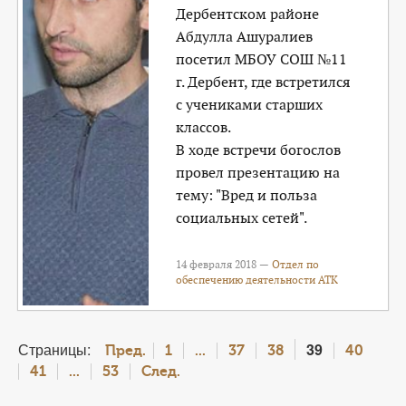
Дербентском районе
Абдулла Ашуралиев
посетил МБОУ СОШ №11
г. Дербент, где встретился
с учениками старших
классов.
В ходе встречи богослов
провел презентацию на
тему: "Вред и польза
социальных сетей".
14 февраля 2018 —
Отдел по
обеспечению деятельности АТК
Страницы:
39
Пред.
1
...
37
38
40
41
...
53
След.