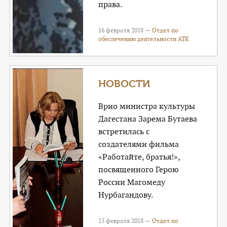
права.
16 февраля 2018 —
Отдел по
обеспечению деятельности АТК
НОВОСТИ
Врио министра культуры
Дагестана Зарема Бутаева
встретилась с
создателями фильма
«Работайте, братья!»,
посвященного Герою
России Магомеду
Нурбагандову.
15 февраля 2018 —
Отдел по