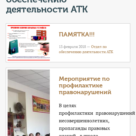
КОНТАКТЫ
деятельности АТК
ТАРИФЫ
ГЕРОИ Z
ПАМЯТКА!!!
КАТАЛОГ УСЛУГ
13 февраля 2018 —
Отдел по
обеспечению деятельности АТК
СЛУЖБА ПО КОНТРАКТУ
Мероприятие по
профилактике
правонарушений
В целях
профилактики правонарушений
несовершеннолетних,
пропаганды правовых
знаний, в школе-