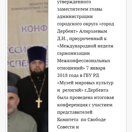
утвержденного
заместителем главы
администрации
городского округа «город
Дербент» Алирзаевым
Д.И. , приуроченный к
«Международной недели
гармонизации
Межконфессиональных
отношений» 7 января
2018 года в ГБУ РД
«Музей мировых культур
и религий» г.Дербента
была проведена итоговая
конференция с участием
представителей
Комитета по Свободе
Совести и