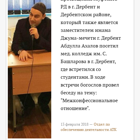
РД в г. Дербент и
Дербентском районе,
который также является
заместителем имама
Джума-мечети г. Дербент
Абдулла Ахалов посетил
мед. колледж им. С.
Башларова в г. Дербент,
где встретился со
студентами. В ходе
встречи богослов провел
беседу на тему:
"Межконфессиональное
отношение".
13 февраля 2018 —
Отдел по
обеспечению деятельности АТК