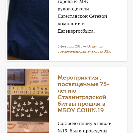
города и МЧС,
руководители
Дагестанской Сетевой
компании и
Дагэнергосбыта.
6 февраля 2018 —
Отдел по
обеспечению деятельности АТК
Мероприятия ,
посвященные 75-
летию
Сталинградской
битвы прошли в
МБОУ СОШ№19
Согласно плану в школе
№19 были проведены