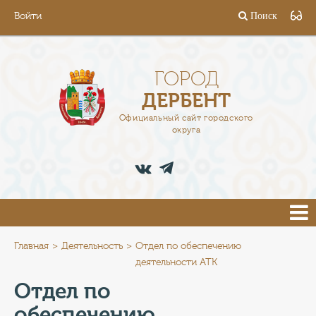
Войти
Поиск
ГОРОД
ГЛАВА
ГОРОД
ДЕРБЕНТ
АДМИНИСТРАЦИЯ
Официальный сайт городского
округа
ДЕЯТЕЛЬНОСТЬ
ДОКУМЕНТЫ
ВАКАНСИИ
ПРЕСС-ЦЕНТР
Главная
Деятельность
Отдел по обеспечению
деятельности АТК
ТУРИСТАМ
Отдел по
обеспечению