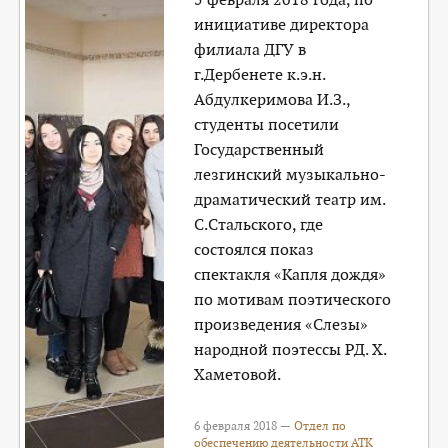
инициативе директора
филиала ДГУ в
г.Дербенете к.э.н.
Абдулкеримова И.З.,
студенты посетили
Государственный
лезгинский музыкально-
драматический театр им.
С.Стальского, где
состоялся показ
спектакля «Капля дождя»
по мотивам поэтического
произведения «Слезы»
народной поэтессы РД. Х.
Хаметовой.
6 февраля 2018 —
Отдел по
обеспечению деятельности АТК