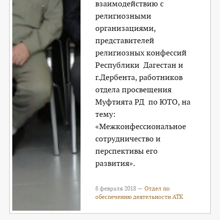
взаимодействию с
религиозными
организациями,
представителей
религиозных конфессий
Республики Дагестан и
г.Дербента, работников
отдела просвещения
Муфтията РД по ЮТО, на
тему:
«Межконфессиональное
сотрудничество и
перспективы его
развития».
8 февраля 2018 —
Отдел по
обеспечению деятельности АТК