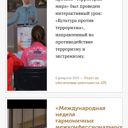
мира» был проведен
интерактивный урок:
«Культура против
терроризма»,
направленный на
противодействие
терроризму и
экстремизму.
6 февраля 2018 —
Отдел по
обеспечению деятельности АТК
«Международная
неделя
гармоничных
межконфессиональных