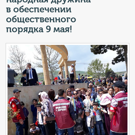
КОНТАКТЫ
в обеспечении
ТАРИФЫ
общественного
порядка 9 мая!
ГЕРОИ Z
КАТАЛОГ УСЛУГ
СЛУЖБА ПО КОНТРАКТУ