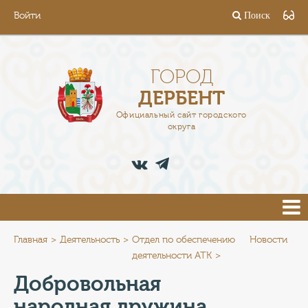
Войти
Поиск
ГОРОД
ГЛАВА
ГОРОД
ДЕРБЕНТ
АДМИНИСТРАЦИЯ
Официальный сайт городского
округа
ДЕЯТЕЛЬНОСТЬ
ДОКУМЕНТЫ
ВАКАНСИИ
ПРЕСС-ЦЕНТР
Главная
Деятельность
Отдел по обеспечению
Новости
деятельности АТК
ТУРИСТАМ
Добровольная
народная дружина