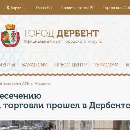
Глава РД
Правительство РД
Городское Со
Карта
ДЕРБЕНТ
ГОРОД
Официальный сайт городского округа
МЕНТЫ
ВАКАНСИИ
ПРЕСС-ЦЕНТР
ТУРИСТАМ
К
ятельности АТК
Новости
ресечению
 торговли прошел в Дербент