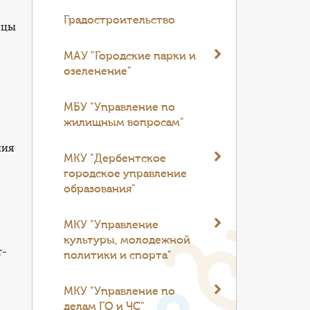
Градостроительство
ицы
МАУ "Городские парки и
озеленение"
МБУ "Управление по
жилищным вопросам"
ния
МКУ "Дербентское
городское управление
образования"
МКУ "Управление
культуры, молодежной
т-
политики и спорта"
МКУ "Управление по
делам ГО и ЧС"