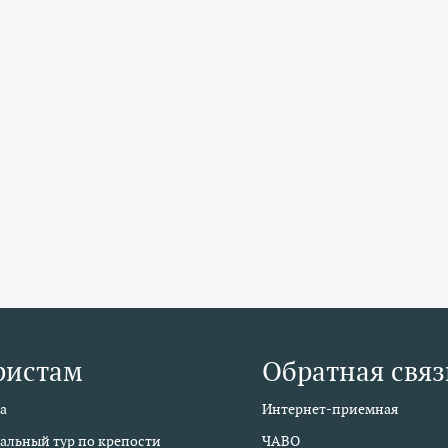
ристам
Обратная связ
а
Интернет-приемная
альный тур по крепости
ЧАВО