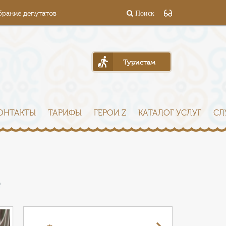
брание депутатов
Поиск
Туристам
ОНТАКТЫ
ТАРИФЫ
ГЕРОИ Z
КАТАЛОГ УСЛУГ
СЛ
е