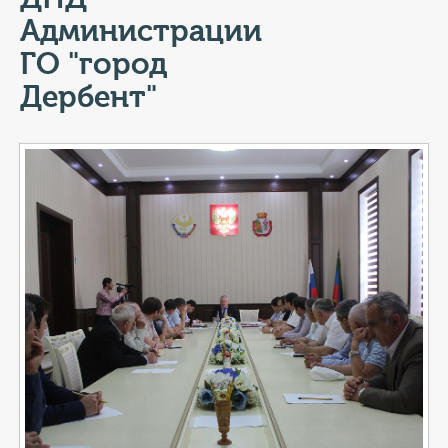
КОНТАКТЫ
Администрации
ТАРИФЫ
ГО "город
Дербент"
ГЕРОИ Z
КАТАЛОГ УСЛУГ
СЛУЖБА ПО КОНТРАКТУ