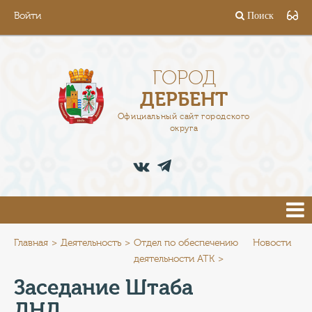
Войти
Поиск
ГОРОД
ГЛАВА
ГОРОД
ДЕРБЕНТ
АДМИНИСТРАЦИЯ
Официальный сайт городского
округа
ДЕЯТЕЛЬНОСТЬ
ДОКУМЕНТЫ
ВАКАНСИИ
ПРЕСС-ЦЕНТР
Главная
Деятельность
Отдел по обеспечению
Новости
деятельности АТК
ТУРИСТАМ
Заседание Штаба
ДНД