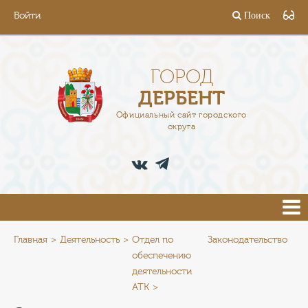
Войти
Поиск
ГОРОД
ГЛАВА
ГОРОД
ДЕРБЕНТ
АДМИНИСТРАЦИЯ
Официальный сайт городского
округа
ДЕЯТЕЛЬНОСТЬ
ДОКУМЕНТЫ
ВАКАНСИИ
ПРЕСС-ЦЕНТР
Главная
Деятельность
Отдел по
Законодательство
обеспечению
деятельности
ТУРИСТАМ
АТК