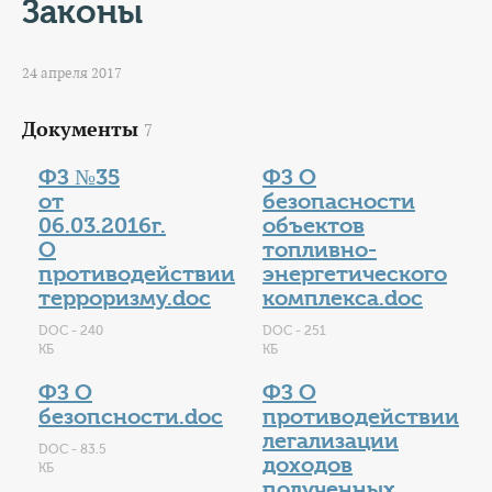
КОНТАКТЫ
Законы
ТАРИФЫ
24 апреля 2017
ГЕРОИ Z
Документы
7
КАТАЛОГ УСЛУГ
ФЗ №35
ФЗ О
от
безопасности
06.03.2016г.
объектов
СЛУЖБА ПО КОНТРАКТУ
О
топливно-
противодействии
энергетического
терроризму.doc
комплекса.doc
DOC - 240
DOC - 251
КБ
КБ
ФЗ О
ФЗ О
безопсности.doc
противодействии
легализации
DOC - 83.5
доходов
КБ
полученных