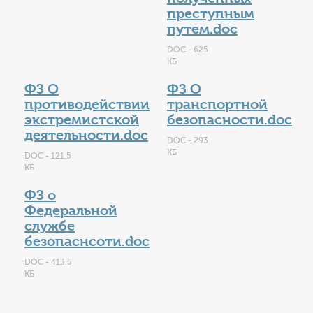
преступным
путем.doc
DOC - 625
КБ
ФЗ О
ФЗ О
противодействии
транспортной
экстремистской
безопасности.doc
деятельности.doc
DOC - 293
КБ
DOC - 121.5
КБ
ФЗ о
Федеральной
службе
безопаснсоти.doc
DOC - 413.5
КБ