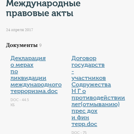
КОНТАКТЫ
Международные
правовые акты
ТАРИФЫ
24 апреля 2017
ГЕРОИ Z
Документы
9
КАТАЛОГ УСЛУГ
Декларация
Договор
СЛУЖБА ПО КОНТРАКТУ
о мерах
государств
по
-
ликвидации
участников
международного
Содружества
терроризма.doc
Н Г о
противодействии
DOC - 44.5
лег(отмыванию)
КБ
прес дох
и фин
терр.doc
DOC - 75