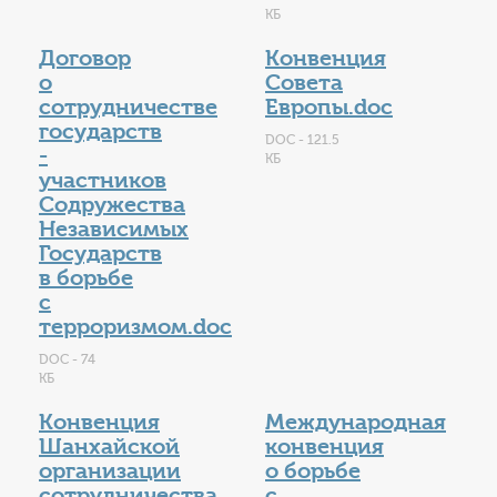
КБ
Договор
Конвенция
о
Совета
сотрудничестве
Европы.doc
государств
DOC - 121.5
-
КБ
участников
Содружества
Независимых
Государств
в борьбе
с
терроризмом.doc
DOC - 74
КБ
Конвенция
Международная
Шанхайской
конвенция
организации
о борьбе
сотрудничества
с