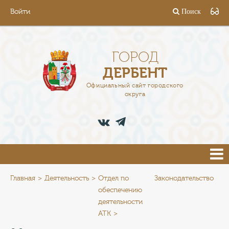
Войти
Поиск
ГОРОД
ГЛАВА
ГОРОД
ДЕРБЕНТ
АДМИНИСТРАЦИЯ
Официальный сайт городского
округа
ДЕЯТЕЛЬНОСТЬ
ДОКУМЕНТЫ
ВАКАНСИИ
ПРЕСС-ЦЕНТР
Главная
Деятельность
Отдел по
Законодательство
обеспечению
деятельности
ТУРИСТАМ
АТК