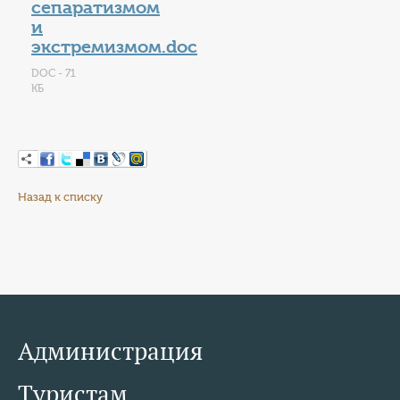
сепаратизмом
и
экстремизмом.doc
DOC - 71
КБ
Назад к списку
Администрация
Туристам