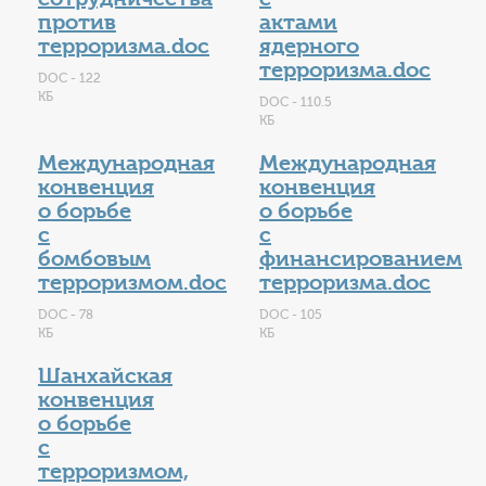
против
актами
терроризма.doc
ядерного
терроризма.doc
DOC - 122
КБ
DOC - 110.5
КБ
Международная
Международная
конвенция
конвенция
о борьбе
о борьбе
с
с
бомбовым
финансированием
терроризмом.doc
терроризма.doc
DOC - 78
DOC - 105
КБ
КБ
Шанхайская
конвенция
о борьбе
с
терроризмом,