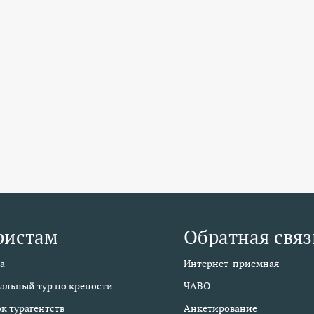
ристам
Обратная связ
а
Интернет-приемная
альный тур по крепости
ЧАВО
к турагентств
Анкетирование