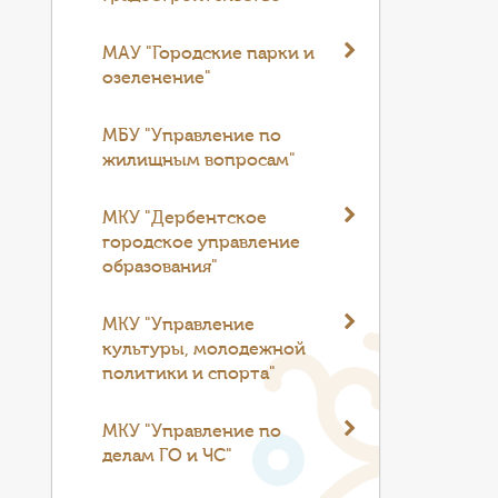
МАУ "Городские парки и
озеленение"
МБУ "Управление по
жилищным вопросам"
МКУ "Дербентское
городское управление
образования"
МКУ "Управление
культуры, молодежной
политики и спорта"
МКУ "Управление по
делам ГО и ЧС"