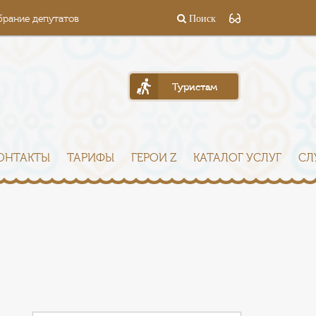
брание депутатов
Поиск
Туристам
ОНТАКТЫ
ТАРИФЫ
ГЕРОИ Z
КАТАЛОГ УСЛУГ
СЛ