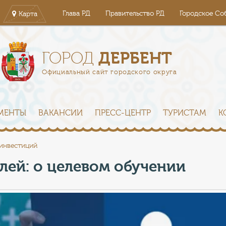
Глава РД
Правительство РД
Городское Со
Карта
ДЕРБЕНТ
ГОРОД
Официальный сайт городского округа
МЕНТЫ
ВАКАНСИИ
ПРЕСС-ЦЕНТР
ТУРИСТАМ
К
 инвестиций
ей: о целевом обучении