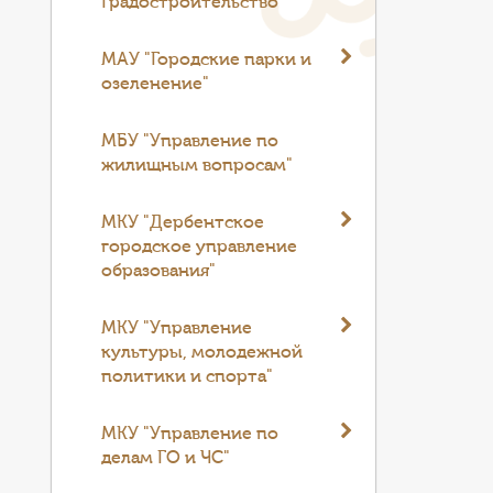
Градостроительство
МАУ "Городские парки и
озеленение"
МБУ "Управление по
жилищным вопросам"
МКУ "Дербентское
городское управление
образования"
МКУ "Управление
культуры, молодежной
политики и спорта"
МКУ "Управление по
делам ГО и ЧС"