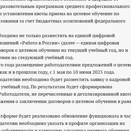
образовательным программам среднего профессионального
ла установления квоты приема на целевое обучение по
зования за счет бюджетных ассигнований федерального
еобходимо не только разместить на единой цифровой
ношений «Работа в России» (далее — единая цифровая
воров о целевом обучении на текущий учебный год, но и
чении на следующий учебный год.
го года размещение работодателями предложений о целе
ак и в прошлом году, с 1 мая по 10 июня 2025 года.
отодателям необходимо будет разместить заявку о кадровой
 учебный год. По результатам будет сформирована
Работодатели, не перечисленные в детализированной квот
ложения о заключении договоров о целевом обучении в рам
атформе будет реализовано обновление функционала в ча
одателям необходимо указать в профиле организации на
обственности и категорию заказчика целевого обучения.