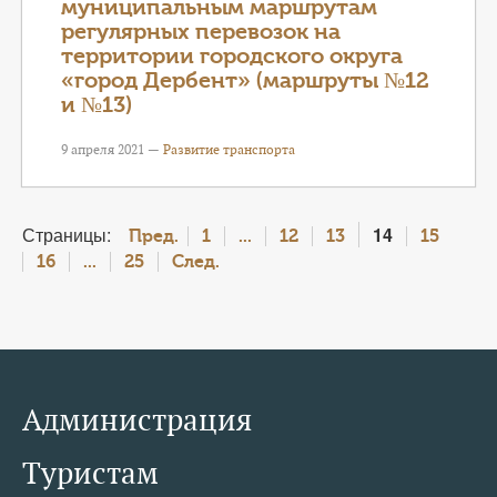
муниципальным маршрутам
регулярных перевозок на
территории городского округа
«город Дербент» (маршруты №12
и №13)
9 апреля 2021 —
Развитие транспорта
Страницы:
14
Пред.
1
...
12
13
15
16
...
25
След.
Администрация
Туристам