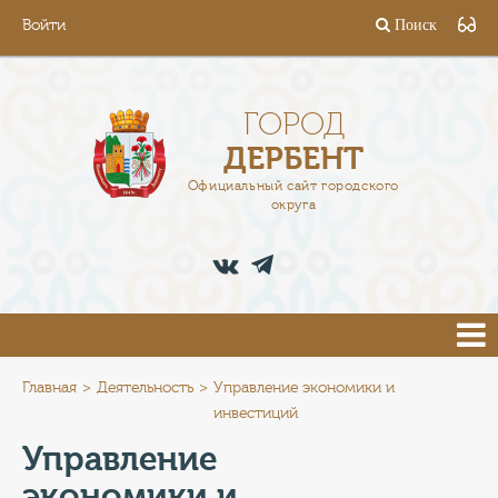
Войти
Поиск
ГОРОД
ГЛАВА
ГОРОД
ДЕРБЕНТ
АДМИНИСТРАЦИЯ
Официальный сайт городского
округа
ДЕЯТЕЛЬНОСТЬ
ДОКУМЕНТЫ
ВАКАНСИИ
ПРЕСС-ЦЕНТР
Главная
Деятельность
Управление экономики и
инвестиций
ТУРИСТАМ
Управление
экономики и