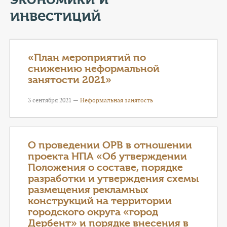
КОНТАКТЫ
инвестиций
ТАРИФЫ
ГЕРОИ Z
«План мероприятий по
снижению неформальной
КАТАЛОГ УСЛУГ
занятости 2021»
3 сентября 2021 —
Неформальная занятость
СЛУЖБА ПО КОНТРАКТУ
О проведении ОРВ в отношении
проекта НПА «Об утверждении
Положения о составе, порядке
разработки и утверждения схемы
размещения рекламных
конструкций на территории
городского округа «город
Дербент» и порядке внесения в