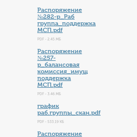
Распоряжение
№282-р_Раб
группа_поддержка
МСП.pdf
PDF - 2.45 МБ
Распоряжение
№257-
р_балансовая
комиссия_имущ
поддержка
МСП.pdf
PDF - 3.46 МБ
график
раб.группы_скан.pdf
PDF - 533.19 КБ
Распоряжение