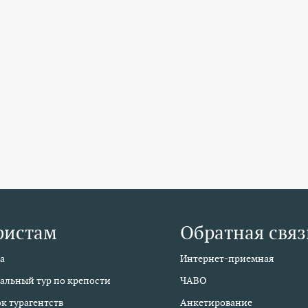
ристам
Обратная связ
а
Интернет-приемная
альный тур по крепости
ЧАВО
к турагентств
Анкетирование