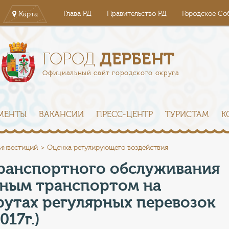
Глава РД
Правительство РД
Городское Со
Карта
ДЕРБЕНТ
ГОРОД
Официальный сайт городского округа
МЕНТЫ
ВАКАНСИИ
ПРЕСС-ЦЕНТР
ТУРИСТАМ
К
 инвестиций
Оценка регулирующего воздействия
транспортного обслуживания
ьным транспортом на
утах регулярных перевозок
17г.)