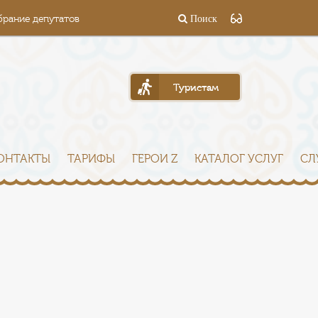
брание депутатов
Поиск
Туристам
ОНТАКТЫ
ТАРИФЫ
ГЕРОИ Z
КАТАЛОГ УСЛУГ
СЛ