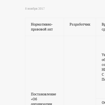
8 ноября 2017
Нормативно-
Разработчик
В
правовой акт
с
У
о
с
Н
С 
По
Постановление
«Об
О
организации