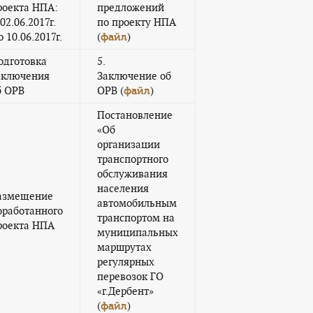
роекта НПА:
предложений
02.06.2017г.
по проекту НПА
 10.06.2017г.
(
)
файл
одготовка
5.
аключения
Заключение об
б ОРВ
ОРВ (
)
файл
Постановление
«Об
организации
транспортного
обслуживания
населения
азмещение
автомобильным
оработанного
транспортом на
роекта НПА
муниципальных
маршрутах
регулярных
перевозок ГО
«г.Дербент»
(
)
файл