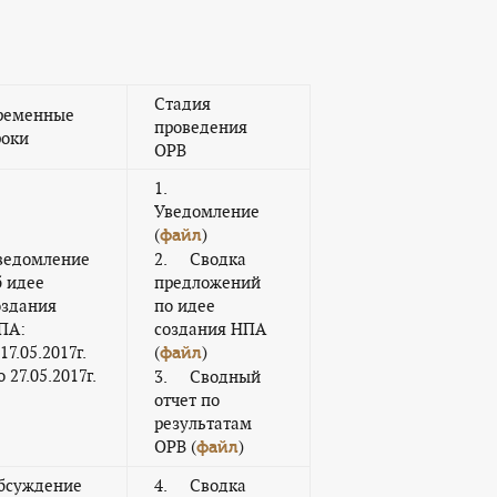
Стадия
ременные
проведения
роки
ОРВ
1.
Уведомление
(
)
файл
ведомление
2. Сводка
б идее
предложений
оздания
по идее
ПА:
создания НПА
17.05.2017г.
(
)
файл
 27.05.2017г.
3. Сводный
отчет по
результатам
ОРВ (
)
файл
бсуждение
4. Сводка