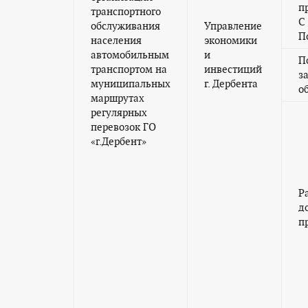
п
транспортного
С 
обслуживания
Управление
По
населения
экономики
автомобильным
и
П
транспортом на
инвестиций
з
муниципальных
г. Дербента
о
маршрутах
регулярных
перевозок ГО
«г.Дербент»
Р
д
п