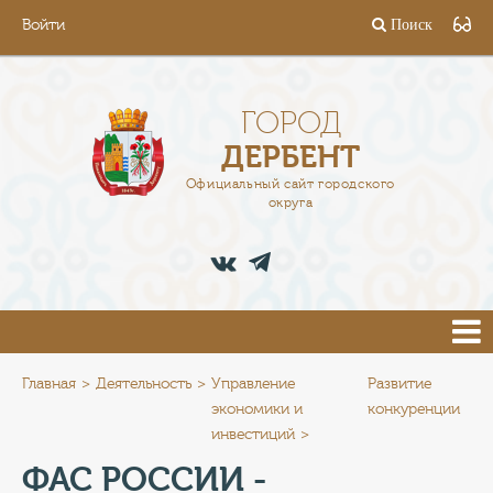
Войти
Поиск
ГОРОД
ГЛАВА
ГОРОД
ДЕРБЕНТ
АДМИНИСТРАЦИЯ
Официальный сайт городского
округа
ДЕЯТЕЛЬНОСТЬ
ДОКУМЕНТЫ
ВАКАНСИИ
ПРЕСС-ЦЕНТР
Главная
Деятельность
Управление
Развитие
экономики и
конкуренции
инвестиций
ТУРИСТАМ
ФАС РОССИИ -