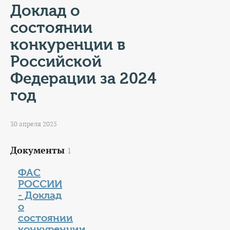
КОНТАКТЫ
Доклад о
состоянии
ТАРИФЫ
конкуренции в
ГЕРОИ Z
Российской
Федерации за 2024
КАТАЛОГ УСЛУГ
год
СЛУЖБА ПО КОНТРАКТУ
30 апреля 2025
Документы
1
ФАС
РОССИИ
- Доклад
о
состоянии
конкуренции