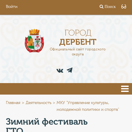
Войти
Поиск
ГОРОД
ГЛАВА
ГОРОД
ДЕРБЕНТ
АДМИНИСТРАЦИЯ
Официальный сайт городского
округа
ДЕЯТЕЛЬНОСТЬ
ДОКУМЕНТЫ
ВАКАНСИИ
ПРЕСС-ЦЕНТР
Главная
Деятельность
МКУ "Управление культуры,
молодежной политики и спорта"
ТУРИСТАМ
Зимний фестиваль
ГТО