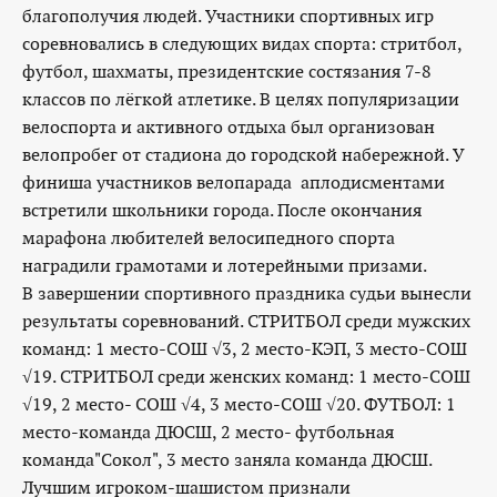
благополучия людей. Участники спортивных игр
соревновались в следующих видах спорта: стритбол,
футбол, шахматы, президентские состязания 7-8
классов по лёгкой атлетике. В целях популяризации
велоспорта и активного отдыха был организован
велопробег от стадиона до городской набережной. У
финиша участников велопарада аплодисментами
встретили школьники города. После окончания
марафона любителей велосипедного спорта
наградили грамотами и лотерейными призами.
В завершении спортивного праздника судьи вынесли
результаты соревнований. СТРИТБОЛ среди мужских
команд: 1 место-СОШ √3, 2 место-КЭП, 3 место-СОШ
√19. СТРИТБОЛ среди женских команд: 1 место-СОШ
√19, 2 место- СОШ √4, 3 место-СОШ √20. ФУТБОЛ: 1
место-команда ДЮСШ, 2 место- футбольная
команда"Сокол", 3 место заняла команда ДЮСШ.
Лучшим игроком-шашистом признали