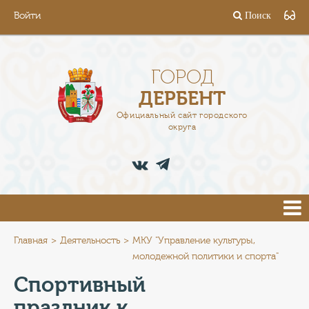
Войти
Поиск
ГОРОД
ГЛАВА
ГОРОД
ДЕРБЕНТ
АДМИНИСТРАЦИЯ
Официальный сайт городского
округа
ДЕЯТЕЛЬНОСТЬ
ДОКУМЕНТЫ
ВАКАНСИИ
ПРЕСС-ЦЕНТР
Главная
Деятельность
МКУ "Управление культуры,
молодежной политики и спорта"
ТУРИСТАМ
Спортивный
праздник к