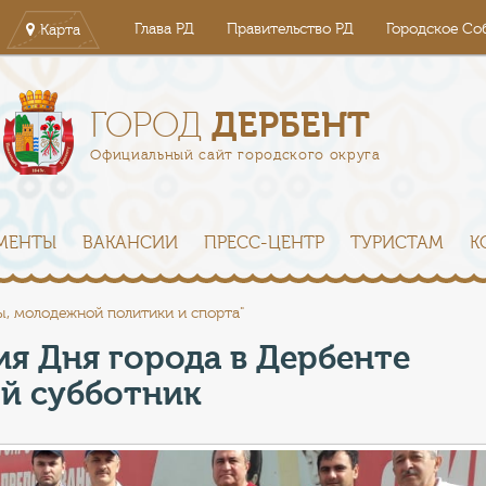
Глава РД
Правительство РД
Городское Со
Карта
ДЕРБЕНТ
ГОРОД
Официальный сайт городского округа
МЕНТЫ
ВАКАНСИИ
ПРЕСС-ЦЕНТР
ТУРИСТАМ
К
ы, молодежной политики и спорта"
ия Дня города в Дербенте
й субботник