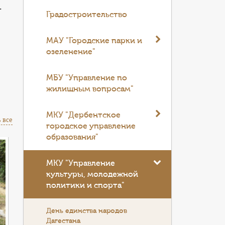
.
Градостроительство
МАУ "Городские парки и
озеленение"
МБУ "Управление по
жилищным вопросам"
МКУ "Дербентское
 все
городское управление
образования"
МКУ "Управление
культуры, молодежной
политики и спорта"
День единства народов
Дагестана