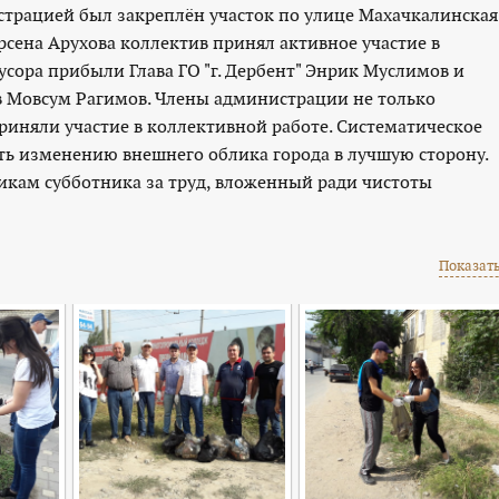
рацией был закреплён участок по улице Махачкалинская
сена Арухова коллектив принял активное участие в
усора прибыли Глава ГО "г. Дербент" Энрик Муслимов и
ов Мовсум Рагимов. Члены администрации не только
риняли участие в коллективной работе. Систематическое
ть изменению внешнего облика города в лучшую сторону.
икам субботника за труд, вложенный ради чистоты
Показать