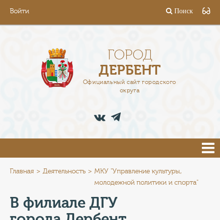
Войти
Поиск
ГОРОД
ГЛАВА
ГОРОД
ДЕРБЕНТ
АДМИНИСТРАЦИЯ
Официальный сайт городского
округа
ДЕЯТЕЛЬНОСТЬ
ДОКУМЕНТЫ
ВАКАНСИИ
ПРЕСС-ЦЕНТР
Главная
Деятельность
МКУ "Управление культуры,
молодежной политики и спорта"
ТУРИСТАМ
В филиале ДГУ
города Дербент